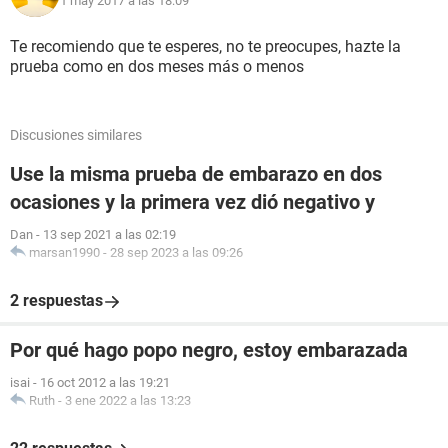
1 may 2017 a las 18:09
Te recomiendo que te esperes, no te preocupes, hazte la
prueba como en dos meses más o menos
Discusiones similares
Use la misma prueba de embarazo en dos
ocasiones y la primera vez dió negativo y
Dan
-
13 sep 2021 a las 02:19
marsan1990
-
28 sep 2023 a las 09:26
2 respuestas
Por qué hago popo negro, estoy embarazada
isai
-
16 oct 2012 a las 19:21
Ruth
-
3 ene 2022 a las 13:23