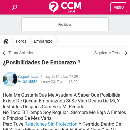
MENU
INICIO
FOROS
Foros
Embarazo
SALUD
Tema Anterior
Siguiente Tema
¿Posibilidades De Embarazo ?
FAMILIA
Yaquelinaaa
- 1 may 2017 a las 17:39
NUTRICIÓN
3215552
-
1 may 2017 a las 18:09
Hola Me GustariaQue Me Ayudara A Saber Que Posibilida
BIENESTAR
Existe De Quedar Embarazada Si Se Vino Dentro De Mi, Y
Instantes Despues Comenzo Mi Periodo..
SEXUALIDAD
No Todo El Tiempo Soy Regular.. Siempre Me Baja A Finales
o Princios De Mes Varia
Pero Tuve
Relaciones Sin Proteccion
Y Termido Dentro De
GLOSARIO
Mi Y Unos Minutos Despues Fui Al Baño Y Note Que Mi