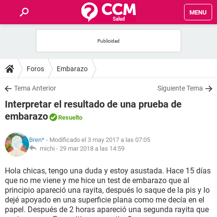
MENU
INICIO
FOROS
Foros
Embarazo
SALUD
Tema Anterior
Siguiente Tema
Interpretar el resultado de una prueba de
FAMILIA
embarazo
Resuelto
NUTRICIÓN
Bren*
- Modificado el 3 may 2017 a las 07:05
michi -
29 mar 2018 a las 14:59
BIENESTAR
Hola chicas, tengo una duda y estoy asustada. Hace 15 días
que no me viene y me hice un test de embarazo que al
SEXUALIDAD
principio apareció una rayita, después lo saque de la pis y lo
dejé apoyado en una superficie plana como me decía en el
papel. Después de 2 horas apareció una segunda rayita que
GLOSARIO