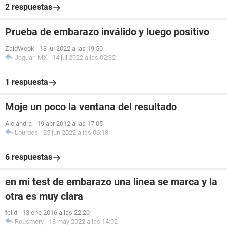
2 respuestas
Prueba de embarazo inválido y luego positivo
ZaidWook
-
13 jul 2022 a las 19:50
Jaguar_MX
-
14 jul 2022 a las 02:32
1 respuesta
Moje un poco la ventana del resultado
Alejandra
-
19 abr 2012 a las 17:05
Lourdes
-
25 jun 2022 a las 06:18
6 respuestas
en mi test de embarazo una linea se marca y la
otra es muy clara
telid
-
13 ene 2016 a las 22:20
Rousmery
-
18 may 2022 a las 14:02