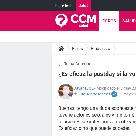
High-Tech
Salud
FOROS
SALUD
Foros
Embarazo
Tema Anterior
¿Es eficaz la postday si la vo
DayanaJGL
- Modificado el 3 may 20
Dra. Marta Marnet
-
2 may 20
Buenas, tengo una duda sobre este 
tuve relaciones sexuales y me tomé l
relaciones sexuales nuevamente y no
Es eficaz o no que puede suceder.