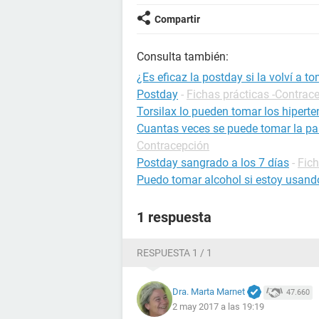
Compartir
Consulta también:
¿Es eficaz la postday si la volví a t
Postday
-
Fichas prácticas -Contrac
Torsilax lo pueden tomar los hipert
Cuantas veces se puede tomar la pas
Contracepción
Postday sangrado a los 7 días
-
Fich
Puedo tomar alcohol si estoy usand
1 respuesta
RESPUESTA 1 / 1
Dra. Marta Marnet
47.660
2 may 2017 a las 19:19