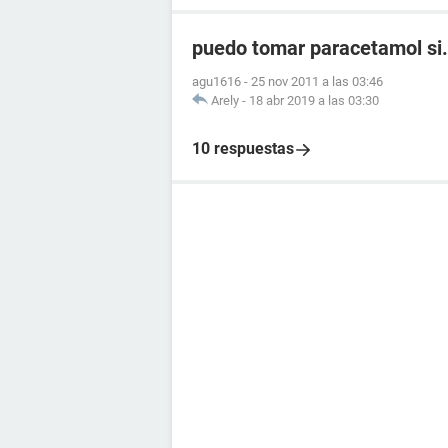
puedo tomar paracetamol si.
agu1616
-
25 nov 2011 a las 03:46
Arely
-
18 abr 2019 a las 03:30
10 respuestas