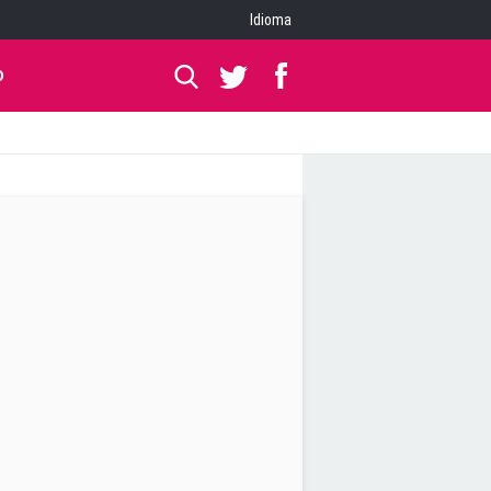
Idioma
O