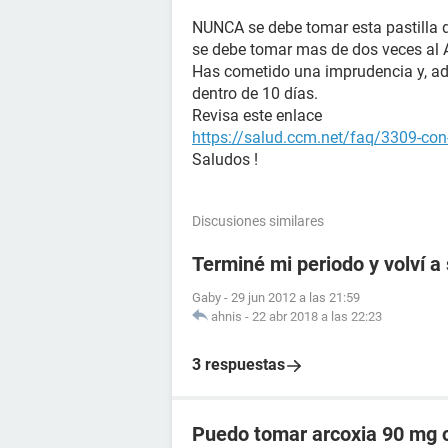
NUNCA se debe tomar esta pastilla 
se debe tomar mas de dos veces al 
Has cometido una imprudencia y, ad
dentro de 10 días.
Revisa este enlace
https://salud.ccm.net/faq/3309-con-
Saludos !
Discusiones similares
Terminé mi periodo y volví a
Gaby
-
29 jun 2012 a las 21:59
ahnis
-
22 abr 2018 a las 22:23
3 respuestas
Puedo tomar arcoxia 90 mg c