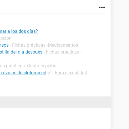
omar a los dos días?
epción
ensos
-
Fichas prácticas -Medicamentos
tilla del dia despues
-
Fichas prácticas -
as prácticas -Contracepción
o óvulos de clotrimazol
✓
-
Foro sexualidad