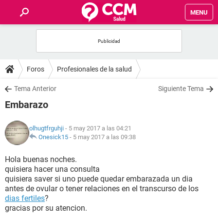
MENU
INICIO
FOROS
Foros
Profesionales de la salud
SALUD
Tema Anterior
Siguiente Tema
Embarazo
FAMILIA
olhugtfrguhji
- 5 may 2017 a las 04:21
NUTRICIÓN
Onesick15
-
5 may 2017 a las 09:38
Hola buenas noches.
BIENESTAR
quisiera hacer una consulta
quisiera saver si uno puede quedar embarazada un dia
SEXUALIDAD
antes de ovular o tener relaciones en el transcurso de los
dias fertiles
?
gracias por su atencion.
GLOSARIO