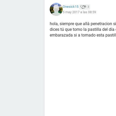
Onesick15
3
5 may 2017 a las 08:59
hola, siempre que allá penetracion 
dices tú que tomo la pastilla del dí
embarazada si a tomado esta pastil