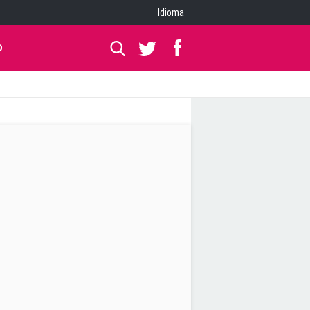
Idioma
O