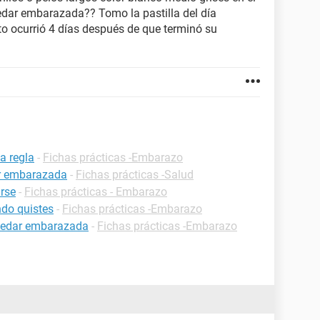
uedar embarazada?? Tomo la pastilla del día
o ocurrió 4 días después de que terminó su
a regla
-
Fichas prácticas -Embarazo
ar embarazada
-
Fichas prácticas -Salud
rse
-
Fichas prácticas - Embarazo
do quistes
-
Fichas prácticas -Embarazo
uedar embarazada
-
Fichas prácticas -Embarazo