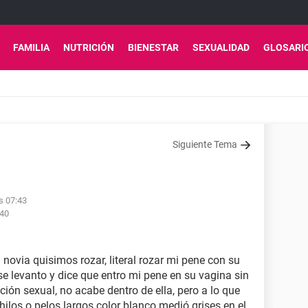
FAMILIA
NUTRICIÓN
BIENESTAR
SEXUALIDAD
GLOSARI
Siguiente Tema
s 07:43
:40
novia quisimos rozar, literal rozar mi pene con su
se levanto y dice que entro mi pene en su vagina sin
ción sexual, no acabe dentro de ella, pero a lo que
ilos o pelos largos color blanco medió grises en el