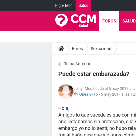
High-Tech
Salud
FOROS
SALUD
Foros
Sexualidad
Tema Anterior
Puede estar embarazada?
cellq
- Modificado el 5 may 2017 a la
Onesick15
-
5 may 2017 a las 12
Hola,
Amigos lo que sucede es que con mi 
ano, estábamos sin protección, ella 
embargo yo no lo sentí, no hubo rela
fue al baño dice que vio unos cómo h