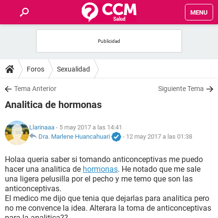
MENU
INICIO
FOROS
Foros
Sexualidad
SALUD
Tema Anterior
Siguiente Tema
Analitica de hormonas
FAMILIA
Llarinaaa
- 5 may 2017 a las 14:41
NUTRICIÓN
Dra. Marlene Huancahuari
-
12 may 2017 a las 01:38
Holaa queria saber si tomando anticonceptivas me puedo
BIENESTAR
hacer una analitica de
hormonas
. He notado que me sale
una ligera pelusilla por el pecho y me temo que son las
SEXUALIDAD
anticonceptivas.
El medico me dijo que tenia que dejarlas para analitica pero
no me convence la idea. Alterara la toma de anticonceptivas
GLOSARIO
para la analitica??