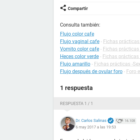
Compartir
Consulta también:
Flujo color cafe
Flujo vaginal cafe
-
Fichas prácticas
Vomito color cafe
-
Fichas prácticas
Heces color verde
-
Fichas prácticas 
Flujo amarillo
-
Fichas prácticas -Se
Flujo después de ovular foro
-
Foro 
1 respuesta
RESPUESTA 1 / 1
Dr. Carlos Salinas
16.108
6 may 2017 a las 19:53