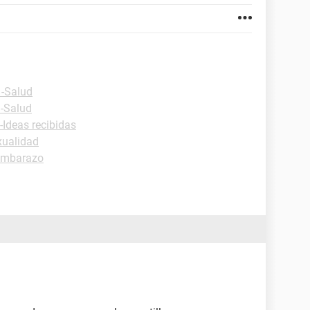
 -Salud
 -Salud
-Ideas recibidas
xualidad
embarazo