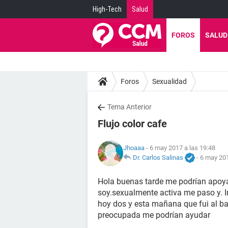
High-Tech
Salud
FOROS
SALUD
Foros
Sexualidad
Tema Anterior
Flujo color cafe
Jhoaaa
- 6 may 2017 a las 19:48
Dr. Carlos Salinas
-
6 may 201
Hola buenas tarde me podrían apoyar
soy.sexualmente activa me paso y. I
hoy dos y esta mañana que fui al ba
preocupada me podrían ayudar