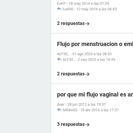
Eve!!!
-
18 may 2014 a las 01:39
luxli90
-
12 may 2016 a las 06:43
2 respuestas
Flujo por menstruacion o e
ALY30_
-
31 ago 2023 a las 08:33
ALY30_
-
2 sep 2023 a las 18:45
2 respuestas
por que mi flujo vaginal es 
duer
-
28 jun 2012 a las 19:37
Mildre00
-
18 abr 2016 a las 17:37
3 respuestas