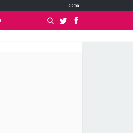
Idioma
O