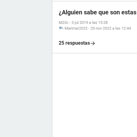
¿Alguien sabe que son estas
M23c
-
3 jul 2019 a las 15:28
Marimar2022
-
20 nov 2022 a las 12:44
25 respuestas