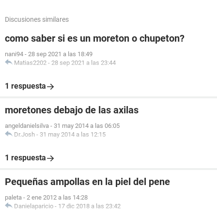
Discusiones similares
como saber si es un moreton o chupeton?
nani94
-
28 sep 2021 a las 18:49
Matias2202
-
28 sep 2021 a las 23:44
1 respuesta
moretones debajo de las axilas
angeldanielsilva
-
31 may 2014 a las 06:05
Dr.Josh
-
31 may 2014 a las 12:15
1 respuesta
Pequeñas ampollas en la piel del pene
paleta
-
2 ene 2012 a las 14:28
Danielaparicio
-
17 dic 2018 a las 23:42