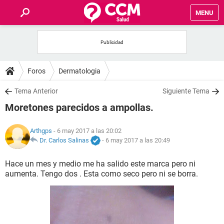
MENU
INICIO
FOROS
Foros
Dermatologia
SALUD
Tema Anterior
Siguiente Tema
Moretones parecidos a ampollas.
FAMILIA
Arthgps
- 6 may 2017 a las 20:02
NUTRICIÓN
Dr. Carlos Salinas
-
6 may 2017 a las 20:49
Hace un mes y medio me ha salido este marca pero ni
BIENESTAR
aumenta. Tengo dos . Esta como seco pero ni se borra.
SEXUALIDAD
GLOSARIO