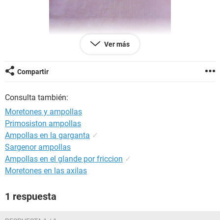
Ver más
Compartir
Consulta también:
Moretones y ampollas
Primosiston ampollas
Ampollas en la garganta
✓
Sargenor ampollas
Ampollas en el glande por friccion
✓
Moretones en las axilas
Quiero saber a que se debe. No siento
picazón
ni dolor.
1 respuesta
Pero a veces que me lo toco me lo rasco.
Me dijeron que era por el estrés y que se puso morado por
rascarlo.