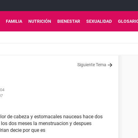
FAMILIA
NUTRICIÓN
BIENESTAR
SEXUALIDAD
GLOSARI
Siguiente Tema
:04
07
olor de cabeza y estomacales nauceas hace dos
o los dos meses la menstruacion y despues
ian decie por que es