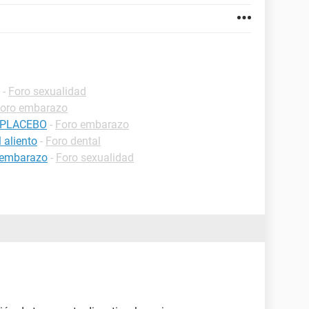
-
Foro sexualidad
oro embarazo
 PLACEBO
-
Foro embarazo
 aliento
-
Foro dental
r embarazo
-
Foro sexualidad