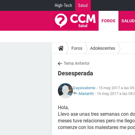
High-Tech
Salud
FOROS
SALUD
Foros
Adolescentes
Tema Anterior
Desesperada
Daysisalome
- 15 may 2017 a las 05
MariaHG
-
16 may 2017 a las 08:
Hola,
Llevo ase unas tres semanas con d
meses tuve relaciones pero me lleg
comenze con los malestares me podr