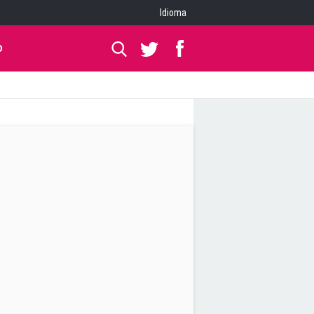
Idioma
O