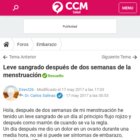
MENU
INICIO
FOROS
Foros
Embarazo
SALUD
Tema Anterior
Siguiente Tema
Leve sangrado después de dos semanas de la
FAMILIA
menstruación
Resuelto
NUTRICIÓN
Direct26
- Modificado el 17 may 2017 a las 17:03
Dr. Carlos Salinas
-
17 may 2017 a las 00:53
BIENESTAR
Hola, después de dos semanas de mi menstruación he
tenido un leve sangrado de un día al principio flujo rojizo y
SEXUALIDAD
después como marrón de cuando se va la regla.
Un día después me dio un dolor en un ovario durante una
media hora, no sé si puede ser síntomas de embarazo,
GLOSARIO