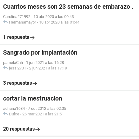
Cuantos meses son 23 semanas de embarazo .
Carolina271992
-
10 abr 2020 a las 00:43
Hermanamayor
-
10 abr 2020 a las 01:44
1 respuesta
Sangrado por implantación
pamelaChh
-
1 jun 2021 a las 16:28
jessi2731
-
2 jun 2021 a las 17:19
3 respuestas
cortar la mestruacion
adriana1684
-
7 oct 2012 a las 02:05
Dulce
-
26 mar 2021 a las 21:51
20 respuestas