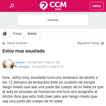
MENU
INICIO
FOROS
Foros
Bebés
SALUD
Tema Anterior
Siguiente Tema
Estoy muy asustada
FAMILIA
caroox2
- 16 may 2017 a las 21:32
NUTRICIÓN
artugaly
-
16 may 2017 a las 21:57
hola , estoy muy asustada tuve una amenaza de aborto a
BIENESTAR
las 12 semana de embarazo bote un cuabolo de sangre
tengo miedo que sea una parte del cuerpo de mi bebe ya que
SEXUALIDAD
el esta en proceso de formacion me hice una ecografia el
doctor dice que esta todo bien péro aun tengo miedo que
sea una parte del cuerpo de mi bebe
GLOSARIO