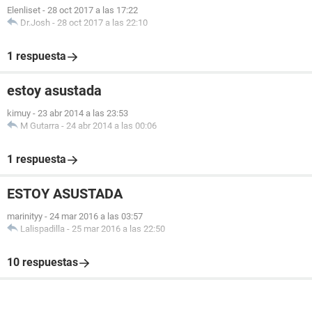
Elenliset
-
28 oct 2017 a las 17:22
Dr.Josh
-
28 oct 2017 a las 22:10
1 respuesta
estoy asustada
kimuy
-
23 abr 2014 a las 23:53
M Gutarra
-
24 abr 2014 a las 00:06
1 respuesta
ESTOY ASUSTADA
marinityy
-
24 mar 2016 a las 03:57
Lalispadilla
-
25 mar 2016 a las 22:50
10 respuestas