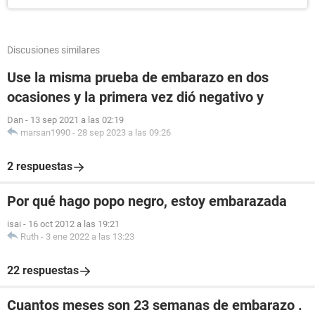
Discusiones similares
Use la misma prueba de embarazo en dos
ocasiones y la primera vez dió negativo y
Dan
-
13 sep 2021 a las 02:19
marsan1990
-
28 sep 2023 a las 09:26
2 respuestas
Por qué hago popo negro, estoy embarazada
isai
-
16 oct 2012 a las 19:21
Ruth
-
3 ene 2022 a las 13:23
22 respuestas
Cuantos meses son 23 semanas de embarazo .