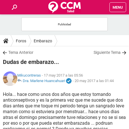
MENU
INICIO
FOROS
Foros
Embarazo
SALUD
Tema Anterior
Siguiente Tema
Dudas de embarazo...
FAMILIA
Mikucontreras
- 17 may 2017 a las 05:56
NUTRICIÓN
Dra. Marlene Huancahuari
-
20 may 2017 a las 01:44
Hola... hace como unos dos años que estoy tomando
BIENESTAR
anticonseptivos y es la primera vez que me sucede que dos
dias antes que me toque mi periodo tenga un sangrado leve
SEXUALIDAD
marron como si estuviera por menstruar... hace unos dias
atras el domingo precisamente tuve relaciones y no se si sea
por eso o por que pueda estar embarazada ... podruan
GLOSARIO
explicarme si es normal ? Desde ya muchas gracias