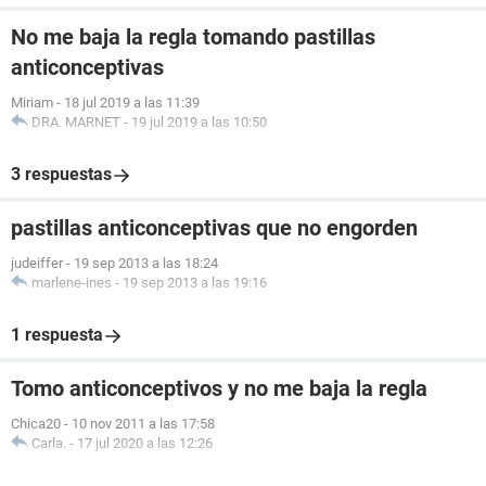
No me baja la regla tomando pastillas
anticonceptivas
Miriam
-
18 jul 2019 a las 11:39
DRA. MARNET
-
19 jul 2019 a las 10:50
3 respuestas
pastillas anticonceptivas que no engorden
judeiffer
-
19 sep 2013 a las 18:24
marlene-ines
-
19 sep 2013 a las 19:16
1 respuesta
Tomo anticonceptivos y no me baja la regla
Chica20
-
10 nov 2011 a las 17:58
Carla.
-
17 jul 2020 a las 12:26