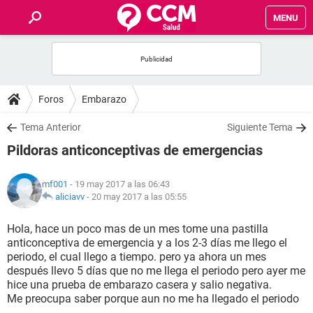
MENU
INICIO
FOROS
Foros
Embarazo
SALUD
Tema Anterior
Siguiente Tema
Pildoras anticonceptivas de emergencias
FAMILIA
mf001
- 19 may 2017 a las 06:43
NUTRICIÓN
aliciavv
-
20 may 2017 a las 05:55
Hola, hace un poco mas de un mes tome una pastilla
BIENESTAR
anticonceptiva de emergencia y a los 2-3 días me llego el
periodo, el cual llego a tiempo. pero ya ahora un mes
SEXUALIDAD
después llevo 5 días que no me llega el periodo pero ayer me
hice una prueba de embarazo casera y salio negativa.
Me preocupa saber porque aun no me ha llegado el periodo
GLOSARIO