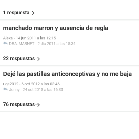
1 respuesta
manchado marron y ausencia de regla
Alexa
-
14 jun 2011 a las 12:15
DRA. MARNET
-
2 dic 2011 a las 18:34
22 respuestas
Dejé las pastillas anticonceptivas y no me baja
uge2012
-
6 oct 2012 a las 03:46
Jenny
-
24 oct 2018 a las 16:30
76 respuestas