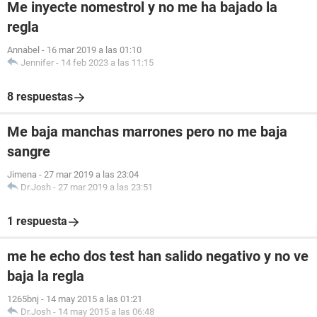
Me inyecte nomestrol y no me ha bajado la
regla
Annabel
-
16 mar 2019 a las 01:10
Jennifer
-
14 feb 2023 a las 11:15
8 respuestas
Me baja manchas marrones pero no me baja
sangre
Jimena
-
27 mar 2019 a las 23:04
Dr.Josh
-
27 mar 2019 a las 23:51
1 respuesta
me he echo dos test han salido negativo y no ve
baja la regla
1265bnj
-
14 may 2015 a las 01:21
Dr.Josh
-
14 may 2015 a las 06:48