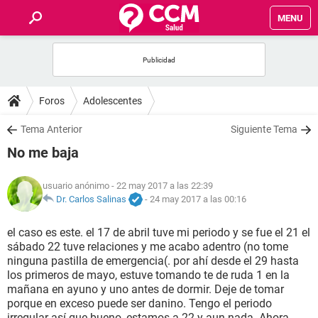
MENU
INICIO
FOROS
Foros
Adolescentes
SALUD
Tema Anterior
Siguiente Tema
No me baja
FAMILIA
usuario anónimo
- 22 may 2017 a las 22:39
NUTRICIÓN
Dr. Carlos Salinas
-
24 may 2017 a las 00:16
el caso es este. el 17 de abril tuve mi periodo y se fue el 21 el
BIENESTAR
sábado 22 tuve relaciones y me acabo adentro (no tome
ninguna pastilla de emergencia(. por ahí desde el 29 hasta
SEXUALIDAD
los primeros de mayo, estuve tomando te de ruda 1 en la
mañana en ayuno y uno antes de dormir. Deje de tomar
porque en exceso puede ser danino. Tengo el periodo
GLOSARIO
irregular así que bueno, estamos a 22 y aun nada. Ahora