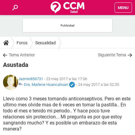
MENU
INICIO
FOROS
Foros
Sexualidad
SALUD
Tema Anterior
Siguiente Tema
Asustada
FAMILIA
Jazmin856731
- 23 may 2017 a las 17:06
NUTRICIÓN
Dra. Marlene Huancahuari
-
24 may 2017 a las 02:35
Llevo como 3 meses tomando anticonseptivos. Pero en este
BIENESTAR
ultimo mes olvide mas de 6 veces en tomar la pastilla.. En
todo el mes e tenido mi periodo.. Y hace poco tuve
SEXUALIDAD
relaciones sin proteccion... Mi pregunta es por que estoy
sangrando mucho? Y es posible un embarazo de esta
manera?
GLOSARIO