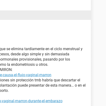
que se elimina tardíamente en el ciclo menstrual y
ocesos, desde algo simple y sin demasiada
ormonales provisionales, pasando por los
mo la endometriosis u otros.
MARRON:
-causa-el-flujo-vaginal-marron
ciones sin protección tmb habría que descartar el
lantación puede presentar de esta manera… o en el
orto.
jo-vaginal-marron-durante-el-embarazo