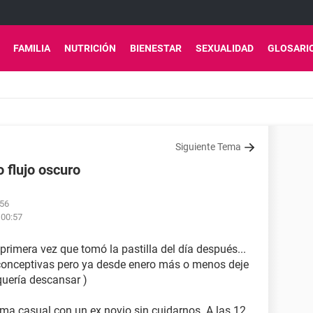
FAMILIA
NUTRICIÓN
BIENESTAR
SEXUALIDAD
GLOSARI
Siguiente Tema
o flujo oscuro
:56
 00:57
 primera vez que tomó la pastilla del día después...
iconceptivas pero ya desde enero más o menos deje
quería descansar )
rma casual con un ex novio sin cuidarnos. A las 12