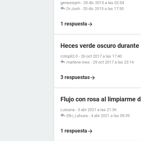
genesispm
-
20 dic 2015 a las 02:54
Dr.Josh
-
20 dic 2015 a las 17:50
1 respuesta
Heces verde oscuro durante
cotopli2.0
-
26 oct 2017 a las 17:40
marlene-ines
-
29 oct 2017 a las 23:14
3 respuestas
Flujo con rosa al limpiarme 
Luisana
-
3 abr 2021 a las 21:36
Elki_Lahuea
-
4 abr 2021 a las 09:39
1 respuesta