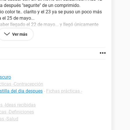
ía después "segurite" de un comprimido.
 color te.. clarito y el 23 ya se puso un poco más
a el 25 de mayo...
aber llegado el 22 de mayo... y llegó únicamente
Ver más
s..
i menstruación.. . Y el mes próximo si me va a llegar
q esperar el sangrado?
condiciones para tener un bebé...
razo?
oscuro
cticas -Contracepción
tilla del dia despues
-
Fichas prácticas -
s -Ideas recibidas
cas -Definiciones
as -Salud