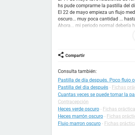
hs pude comprarme la pastilla del d
El 22 de mayo empieza un flujo medio
oscuro... muy poca cantidad ... hast
Ahora... mi periodo normal debería h
este flujo.
Yo sigo con molestias premenstruale
Este mes .. ese flujo reemplazarla m
mi menstruación.. .
Compartir
O después de este poco flujo tengo 
Asustada es poco... no estoy en las 
Consulta también:
Con ese flujo puedo descartar emba
Me ayudan?
Pastilla de día después. Poco flujo 
Pastilla del dia después
-
Fichas prá
Cuantas veces se puede tomar la pas
Contracepción
Heces verde oscuro
-
Fichas práctica
Heces marrón oscuro
-
Fichas prácti
Flujo marron oscuro
-
Fichas práctic