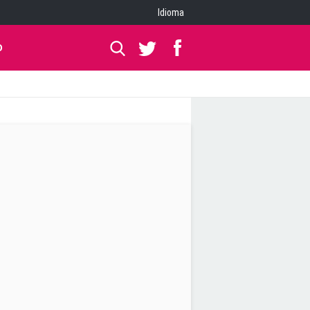
Idioma
O