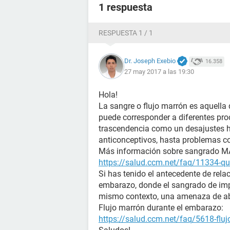
1 respuesta
RESPUESTA 1 / 1
Dr. Joseph Exebio
16.358
27 may 2017 a las 19:30
Hola!
La sangre o flujo marrón es aquella 
puede corresponder a diferentes pr
trascendencia como un desajustes h
anticonceptivos, hasta problemas co
Más información sobre sangrado 
https://salud.ccm.net/faq/11334-que
Si has tenido el antecedente de rela
embarazo, donde el sangrado de imp
mismo contexto, una amenaza de ab
Flujo marrón durante el embarazo:
https://salud.ccm.net/faq/5618-flu