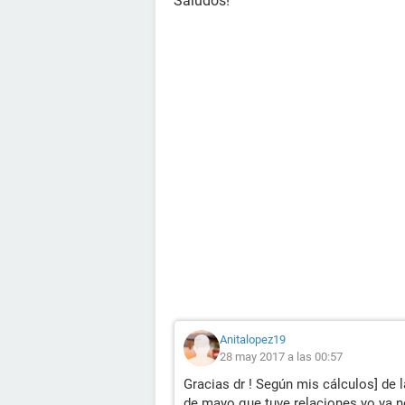
Saludos!
Anitalopez19
28 may 2017 a las 00:57
Gracias dr ! Según mis cálculos] de l
de mayo que tuve relaciones yo ya 