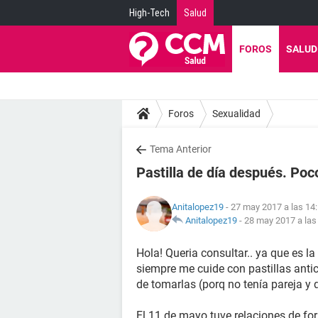
High-Tech
Salud
FOROS
SALUD
Foros
Sexualidad
Tema Anterior
Pastilla de día después. Poc
Anitalopez19
- 27 may 2017 a las 14
Anitalopez19
-
28 may 2017 a las
Hola! Queria consultar.. ya que es la
siempre me cuide con pastillas ant
de tomarlas (porq no tenía pareja y 
El 11 de mayo tuve relaciones de fo