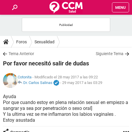
MENU
INICIO
FOROS
Foros
Sexualidad
SALUD
Tema Anterior
Siguiente Tema
Por favor necesitó salir de dudas
FAMILIA
Cotonita
- Modificado el 28 may 2017 a las 09:22
NUTRICIÓN
Dr. Carlos Salinas
-
29 may 2017 a las 03:29
Ayuda
BIENESTAR
Por que cuando estoy en plena relación sexual en empiezo a
sangrar ya sea por penetración o sexo oral]
SEXUALIDAD
Y la ultima vez se me inflamaron los labios vaginales .
Estoy asustada
GLOSARIO