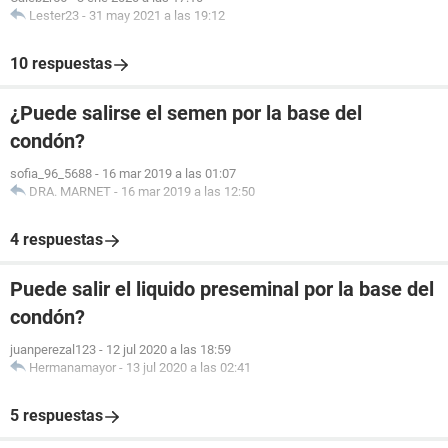
Lester23
-
31 may 2021 a las 19:12
10 respuestas
¿Puede salirse el semen por la base del
condón?
sofia_96_5688
-
16 mar 2019 a las 01:07
DRA. MARNET
-
16 mar 2019 a las 12:50
4 respuestas
Puede salir el liquido preseminal por la base del
condón?
juanperezal123
-
12 jul 2020 a las 18:59
Hermanamayor
-
13 jul 2020 a las 02:41
5 respuestas