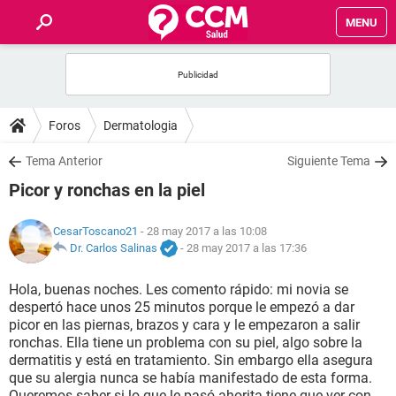
MENU
INICIO
FOROS
Foros
Dermatologia
SALUD
Tema Anterior
Siguiente Tema
Picor y ronchas en la piel
FAMILIA
CesarToscano21
- 28 may 2017 a las 10:08
NUTRICIÓN
Dr. Carlos Salinas
-
28 may 2017 a las 17:36
Hola, buenas noches. Les comento rápido: mi novia se
BIENESTAR
despertó hace unos 25 minutos porque le empezó a dar
picor en las piernas, brazos y cara y le empezaron a salir
SEXUALIDAD
ronchas. Ella tiene un problema con su piel, algo sobre la
dermatitis y está en tratamiento. Sin embargo ella asegura
que su alergia nunca se había manifestado de esta forma.
GLOSARIO
Queremos saber si lo que le pasó ahorita tiene que ver con