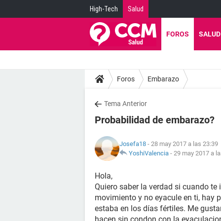
High-Tech
Salud
FOROS
SALUD
Foros
Embarazo
Tema Anterior
Probabilidad de embarazo?
Josefa18
- 28 may 2017 a las 23:39
YoshiValencia
-
29 may 2017 a la
Hola,
Quiero saber la verdad si cuando te 
movimiento y no eyacule en ti, hay
estaba en los días fértiles. Me gust
hacen sin condon con la eyaculacio