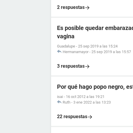
2 respuestas
Es posible quedar embarazad
vagina
Guadalupe
-
25 sep 2019 a las 15:24
Hermanamayor
-
25 sep 2019 a las 15:57
3 respuestas
Por qué hago popo negro, e
isai
-
16 oct 2012 a las 19:21
Ruth
-
3 ene 2022 a las 13:23
22 respuestas