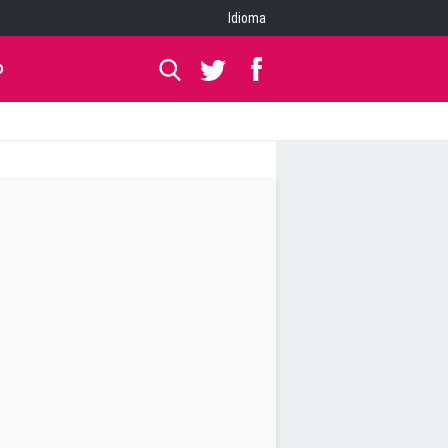
Idioma
O