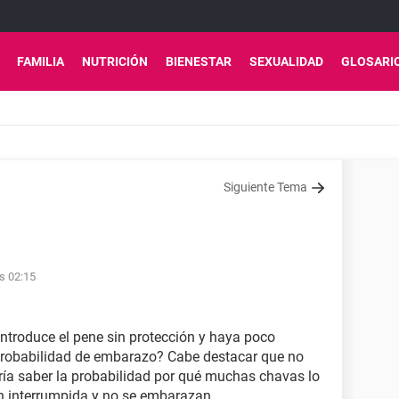
FAMILIA
NUTRICIÓN
BIENESTAR
SEXUALIDAD
GLOSARI
Siguiente Tema
s 02:15
introduce el pene sin protección y haya poco
 probabilidad de embarazo? Cabe destacar que no
aría saber la probabilidad por qué muchas chavas lo
n interrumpida y no se embarazan