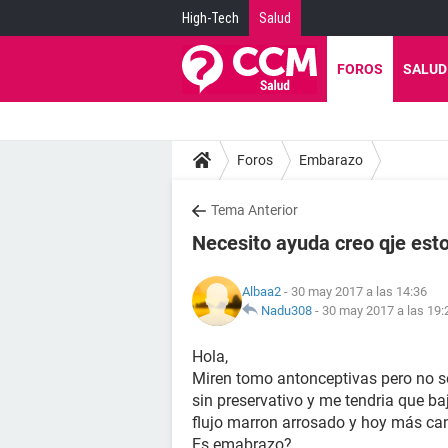
High-Tech
Salud
FOROS
SALUD
Foros
Embarazo
Tema Anterior
Necesito ayuda creo qje es
Albaa2
- 30 may 2017 a las 14:36
Nadu308
-
30 may 2017 a las 19:
Hola,
Miren tomo antonceptivas pero no sé
sin preservativo y me tendria que b
flujo marron arrosado y hoy más ca
Es emabrazo?