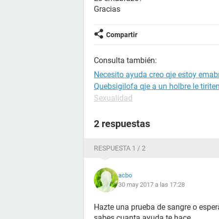
Gracias
Compartir
Consulta también:
Necesito ayuda creo qje estoy ema
Quebsigilofa qje a un holbre le tirit
Sexualidad
2 respuestas
RESPUESTA 1 / 2
acbo
30 may 2017 a las 17:28
Hazte una prueba de sangre o espera
sabes cuanta ayuda te hace.