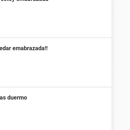
uedar emabrazada!!
ras duermo