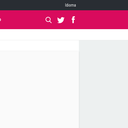
Idioma
O