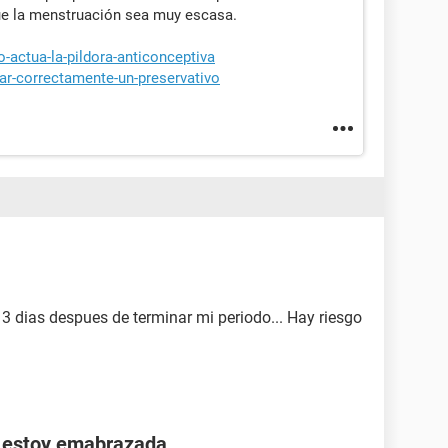
ue la menstruación sea muy escasa.
-actua-la-pildora-anticonceptiva
zar-correctamente-un-preservativo
n 3 dias despues de terminar mi periodo... Hay riesgo
u estoy emabrazada