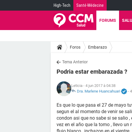
High-Tech
Santé-Médecine
FORUMS
SAL
Foros
Embarazo
Tema Anterior
Podria estar embarazada ?
Leticia
- 4 jun 2017 à 04:38
Dra. Marlene Huancahuari
-
4
Es que lo que pasa el 27 de mayo tu
segun el al momento de venir se sali
condon asi que no sabe si se salio ,
vez en el año que la tomo , llevo un
flujo blanco , inchazon en el vientre