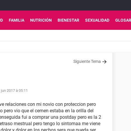
UD
FAMILIA
NUTRICIÓN
BIENESTAR
SEXUALIDAD
GLOSAR
Siguiente Tema
 jun 2017 à 05:11
ve relaciones con mi novio con proteccion pero
o pero vio que el cemen estaba en la orilla del
 enseguida fui a comprar una postday pero es la 2
 retraso mestrual pero tengo lo sintomaa me viene
 , dolor y dolor en los pechos sera que pueda ser