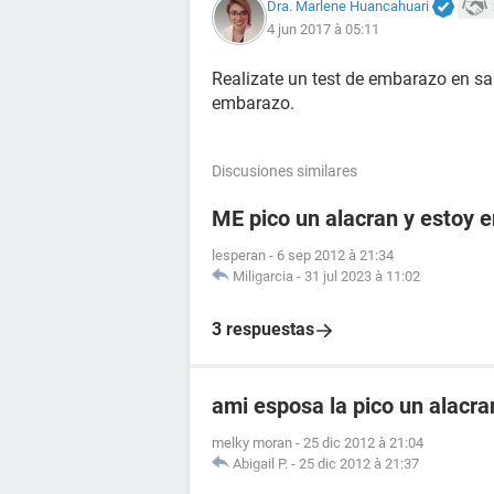
Dra. Marlene Huancahuari
4 jun 2017 à 05:11
Realizate un test de embarazo en san
embarazo.
Discusiones similares
ME pico un alacran y estoy
lesperan
-
6 sep 2012 à 21:34
Miligarcia
-
31 jul 2023 à 11:02
3 respuestas
ami esposa la pico un alacr
melky moran
-
25 dic 2012 à 21:04
Abigail P.
-
25 dic 2012 à 21:37