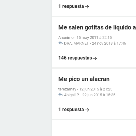
1 respuesta
Me salen gotitas de líquido a
Anonimo
-
15 may 2011 à 22:15
DRA. MARNET
-
24 nov 2018 à 17:46
146 respuestas
Me pico un alacran
terezamay
-
12 jun 2015 à 21:25
Abigail P.
-
22 jun 2015 à 15:35
1 respuesta