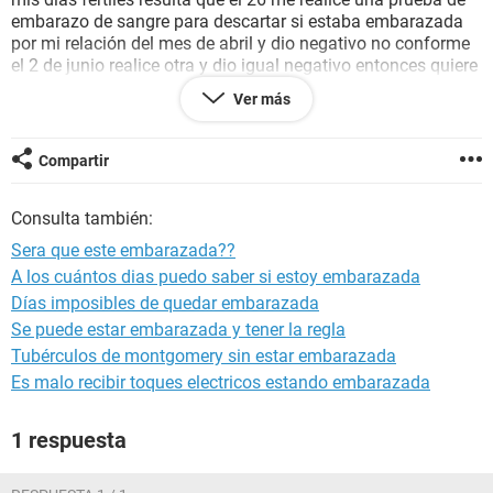
embarazo de sangre para descartar si estaba embarazada
por mi relación del mes de abril y dio negativo no conforme
el 2 de junio realice otra y dio igual negativo entonces quiere
decir que no lo estoy pero ahora me preocupa lo del 21 de
Ver más
mayo si que tal que por eso quedo embarazada la verdad
me da mucho miedo estarlo no se que hacer no se si yo
misma me estoy sugestionando mi regla me tiene que llegar
Compartir
el 6 de junio tengo muchísimo miedo ando muy estresada
no puedo dormir bien no tengo ningún síntoma o algo así
Consulta también:
del embarazo pero tengo miedo ayuda por favor aparte el
chavo con el que estuve ya nos dejamos y le dije que parece
Sera que este embarazada??
que no me quiere bajar y me dijo que es mi problema no se
A los cuántos dias puedo saber si estoy embarazada
todo eso me tiene estresada y tengo miedo
Días imposibles de quedar embarazada
Se puede estar embarazada y tener la regla
Tubérculos de montgomery sin estar embarazada
Es malo recibir toques electricos estando embarazada
1 respuesta