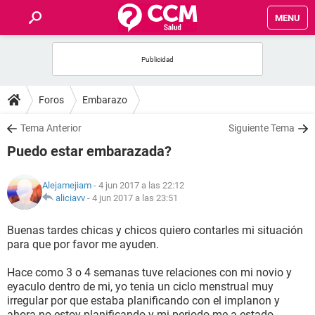
MENU
INICIO
FOROS
Foros
Embarazo
SALUD
Tema Anterior
Siguiente Tema
Puedo estar embarazada?
FAMILIA
Alejamejiam
- 4 jun 2017 a las 22:12
NUTRICIÓN
aliciavv
-
4 jun 2017 a las 23:51
Buenas tardes chicas y chicos quiero contarles mi situación
BIENESTAR
para que por favor me ayuden.
SEXUALIDAD
Hace como 3 o 4 semanas tuve relaciones con mi novio y
eyaculo dentro de mi, yo tenia un ciclo menstrual muy
irregular por que estaba planificando con el implanon y
GLOSARIO
ahora no estoy planificando y mi periodo me a estado