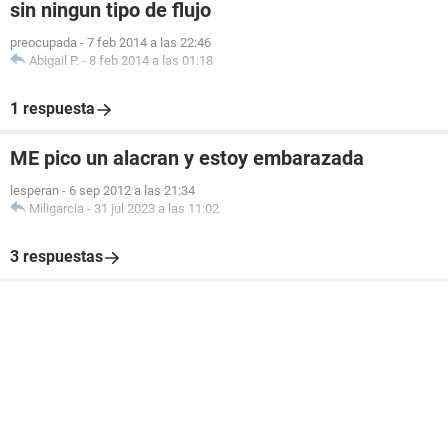
sin ningun tipo de flujo
preocupada
-
7 feb 2014 a las 22:46
Abigail P.
-
8 feb 2014 a las 01:18
1 respuesta
ME pico un alacran y estoy embarazada
lesperan
-
6 sep 2012 a las 21:34
Miligarcia
-
31 jul 2023 a las 11:02
3 respuestas