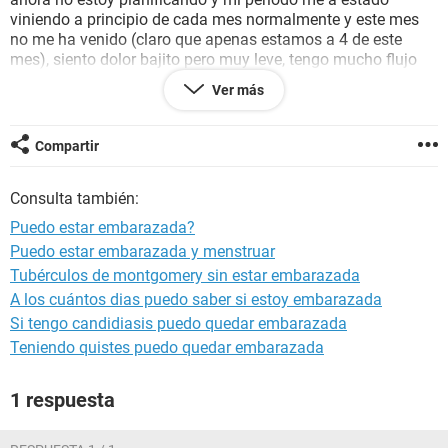
viniendo a principio de cada mes normalmente y este mes
no me ha venido (claro que apenas estamos a 4 de este
mes), siento dolor bajito pero muy leve, tengo mucho flujo
blanco, me da mucho sueño y hambre, cuando me acuesta
Ver más
boca abajo me duele el vientre ome duele al lado izquierdo o
derecho de la pelvis, me ha dado dolor de cabeza, muchas
ganas de vomitar pero no vómito, muchas ganas de orinar
Compartir
muy seguido y me mareo, no me duelen los senos, no le he
cogido asco a ningun olor ni a ninguna comida y me lleno
Consulta también:
muy facil cuando estoy comiendo.
Mi pregunta es Estare embarazada?
Puedo estar embarazada?
Puedo estar embarazada y menstruar
Tubérculos de montgomery sin estar embarazada
A los cuántos dias puedo saber si estoy embarazada
Si tengo candidiasis puedo quedar embarazada
Teniendo quistes puedo quedar embarazada
1 respuesta