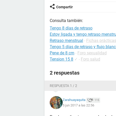
Compartir
Consulta también:
Tengo 8 días de retraso
Estoy ligada y tengo retraso menstr
Retraso menstrual
-
Fichas prácticas
Tengo 5 días de retraso y flujo blan
Pene de 8 cm
-
Foro sexualidad
Tension 15 8
✓
-
Foro salud
2 respuestas
RESPUESTA 1 / 2
Zarahuayaquita
115
5 jun 2017 a las 22:56