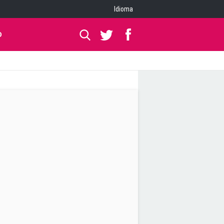
Idioma
O