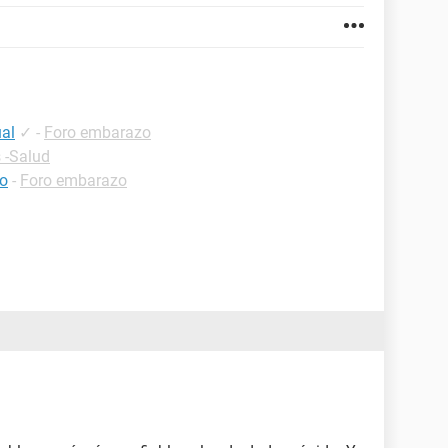
ual
✓
-
Foro embarazo
 -Salud
co
-
Foro embarazo