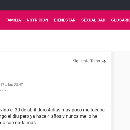
FAMILIA
NUTRICIÓN
BIENESTAR
SEXUALIDAD
GLOSARI
Siguiente Tema
017 a las 23:47
9:09
vino el 30 de abril duro 4 días muy poco me tocaba
engo el diu pero ya hace 4 años y nunca me lo he
ado con nada mas