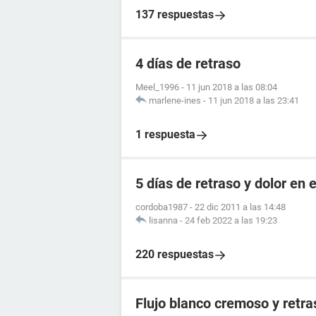
137 respuestas
4 días de retraso
Meel_1996
-
11 jun 2018 a las 08:04
marlene-ines
-
11 jun 2018 a las 23:41
1 respuesta
5 días de retraso y dolor en e
cordoba1987
-
22 dic 2011 a las 14:48
lisanna
-
24 feb 2022 a las 19:23
220 respuestas
Flujo blanco cremoso y retr