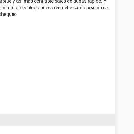
arblue y así más confiable sales de dudas rápido. Y
es ir a tu ginecólogo pues creo debe cambiarse no se
 chequeo