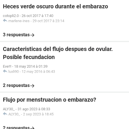
Heces verde oscuro durante el embarazo
cotopli2.0
-
26 oct 2017 à 17:40
marlene-ines
-
29 oct 2017 à 23:14
3 respuestas
Caracteristicas del flujo despues de ovular.
Posible fecundacion
Eve!!!
-
18 may 2014 à 01:39
luxli90
-
12 may 2016 à 06:43
2 respuestas
Flujo por menstruacion o embarazo?
ALY30_
-
31 ago 2023 à 08:33
ALY30_
-
2 sep 2023 à 18:45
2 respuestas