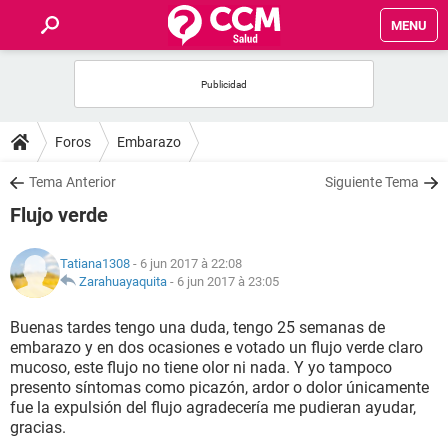
MENU
INICIO
FORUMS
Foros
Embarazo
SALUD
Tema Anterior
Siguiente Tema
Flujo verde
FAMILIA
Tatiana1308
- 6 jun 2017 à 22:08
NUTRICIÓN
Zarahuayaquita
-
6 jun 2017 à 23:05
Buenas tardes tengo una duda, tengo 25 semanas de
BIENESTAR
embarazo y en dos ocasiones e votado un flujo verde claro
mucoso, este flujo no tiene olor ni nada. Y yo tampoco
SEXUALIDAD
presento síntomas como picazón, ardor o dolor únicamente
fue la expulsión del flujo agradecería me pudieran ayudar,
gracias.
GLOSARIO