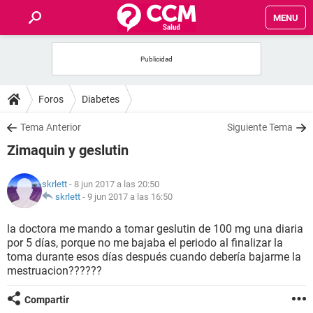
MENU
INICIO
FOROS
Foros
Diabetes
SALUD
Tema Anterior
Siguiente Tema
Zimaquin y geslutin
FAMILIA
skrlett
- 8 jun 2017 a las 20:50
NUTRICIÓN
skrlett
-
9 jun 2017 a las 16:50
la doctora me mando a tomar geslutin de 100 mg una diaria
BIENESTAR
por 5 días, porque no me bajaba el periodo al finalizar la
toma durante esos días después cuando debería bajarme la
SEXUALIDAD
mestruacion??????
Compartir
GLOSARIO