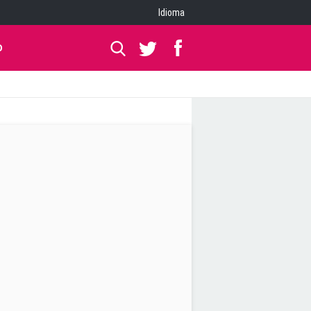
Idioma
O