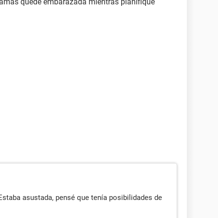
Y jamás quede embarazada mientras planifique
 Estaba asustada, pensé que tenía posibilidades de