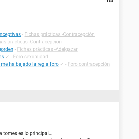
onceptivas
-
Fichas prácticas -Contracepción
has prácticas -Contracepción
gorden
-
Fichas prácticas -Adelgazar
as
✓
-
Foro sexualidad
 me ha bajado la regla foro
✓
-
Foro contracepción
 tomes es lo principal...