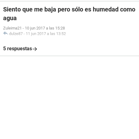
Siento que me baja pero sólo es humedad como
agua
Zuleima21
-
10 jun 2017 a las 15:28
dulze87
-
11 jun 2017 a las 13:52
5 respuestas