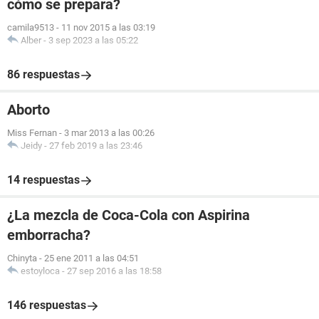
cómo se prepara?
camila9513
-
11 nov 2015 a las 03:19
Alber
-
3 sep 2023 a las 05:22
86 respuestas
Aborto
Miss Fernan
-
3 mar 2013 a las 00:26
Jeidy
-
27 feb 2019 a las 23:46
14 respuestas
¿La mezcla de Coca-Cola con Aspirina
emborracha?
Chinyta
-
25 ene 2011 a las 04:51
estoyloca
-
27 sep 2016 a las 18:58
146 respuestas