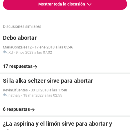
Mostrar toda la discusión
Discusiones similares
Debo abortar
MariaGonzales12
-
17 ene 2018 a las 05:46
Xd
-
9 nov 2023 a las 07:02
17 respuestas
Si la alka seltzer sirve para abortar
KevinCifuentes
-
30 jul 2018 a las 17:48
nathaly
-
18 mar 2023 a las 02:55
6 respuestas
¿La aspirina y el limón sirve para abortar y