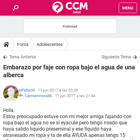
MENU
INICIO
FOROS
Foros
Adolescentes
SALUD
Tema Anterior
Siguiente Tema
Embarazo por faje con ropa bajo el agua de una
FAMILIA
alberca
NUTRICIÓN
Alfalta30
- 11 jun 2017 a las 03:38
Carmenmora86
-
11 jun 2017 a las 21:44
BIENESTAR
Hola,
Estoy preocupado estuve con mi mejor amiga fajando con
SEXUALIDAD
ropa bajo el agua no se si eyacule pero tengo miedo que
haya salido liquido preseminal y ese líquido haya
atravesado mi ropa y la de ella AYUDA apenas tengo 15
GLOSARIO