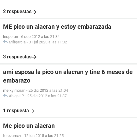
2 respuestas
ME pico un alacran y estoy embarazada
lesperan
-
6 sep 2012 a las 21:34
Miligarcia
-
31 jul 2023 a las 11:02
3 respuestas
ami esposa la pico un alacran y tine 6 meses de
embarazo
melky moran
-
25 dic 2012 a las 21:04
Abigail P.
-
25 dic 2012 a las 21:37
1 respuesta
Me pico un alacran
terezamay
-
12 jun 2015 a las 21:25