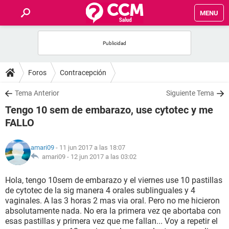
MENU
INICIO
FOROS
Foros
Contracepción
SALUD
Tema Anterior
Siguiente Tema
Tengo 10 sem de embarazo, use cytotec y me
FAMILIA
FALLO
NUTRICIÓN
amari09
- 11 jun 2017 a las 18:07
amari09 -
12 jun 2017 a las 03:02
BIENESTAR
Hola, tengo 10sem de embarazo y el viernes use 10 pastillas
de cytotec de la sig manera 4 orales sublinguales y 4
SEXUALIDAD
vaginales. A las 3 horas 2 mas via oral. Pero no me hicieron
absolutamente nada. No era la primera vez qe abortaba con
esas pastillas y primera vez que me fallan... Voy a repetir el
GLOSARIO