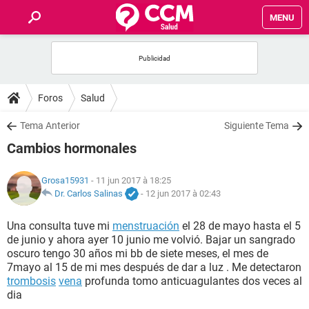
MENU
INICIO
FORUMS
Foros
Salud
SALUD
Tema Anterior
Siguiente Tema
Cambios hormonales
FAMILIA
Grosa15931
- 11 jun 2017 à 18:25
NUTRICIÓN
Dr. Carlos Salinas
-
12 jun 2017 à 02:43
Una consulta tuve mi
menstruación
el 28 de mayo hasta el 5
BIENESTAR
de junio y ahora ayer 10 junio me volvió. Bajar un sangrado
oscuro tengo 30 años mi bb de siete meses, el mes de
SEXUALIDAD
7mayo al 15 de mi mes después de dar a luz . Me detectaron
trombosis
vena
profunda tomo anticuagulantes dos veces al
dia
GLOSARIO