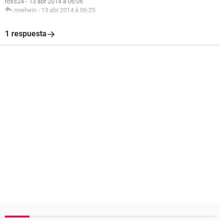
ross24
-
13 abr 2014 à 06:06
noehein
-
13 abr 2014 à 06:25
1 respuesta