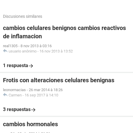
Discusiones similares
cambios celulares benignos cambios reactivos
de inflamacion
real1305
-
8 nov 2013 à 03:16
usuario anónimo
-
16 nov 2013 à 13:52
1 respuesta
Frotis con alteraciones celulares benignas
leonormacias
-
26 mar 2014 à 18:26
Carmen
-
16 sep 2017 à 14:10
3 respuestas
cambios hormonales