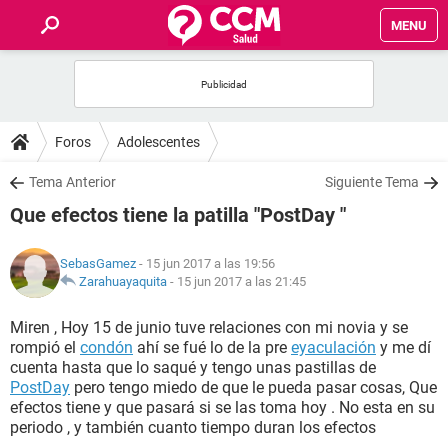
MENU
INICIO
FOROS
Foros
Adolescentes
SALUD
Tema Anterior
Siguiente Tema
Que efectos tiene la patilla "PostDay "
FAMILIA
SebasGamez
- 15 jun 2017 a las 19:56
NUTRICIÓN
Zarahuayaquita
-
15 jun 2017 a las 21:45
Miren , Hoy 15 de junio tuve relaciones con mi novia y se
BIENESTAR
rompió el
condón
ahí se fué lo de la pre
eyaculación
y me dí
cuenta hasta que lo saqué y tengo unas pastillas de
SEXUALIDAD
PostDay
pero tengo miedo de que le pueda pasar cosas, Que
efectos tiene y que pasará si se las toma hoy . No esta en su
periodo , y también cuanto tiempo duran los efectos
GLOSARIO