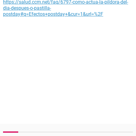
https://salud.ccm.net/faq/6797-como-actua-la-pildora-del-
dia-despues-o-pastilla-
postday#q=Efectos+postday+&cur=1&url=%2F