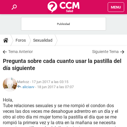
MENU
INICIO
FOROS
Foros
Sexualidad
SALUD
Tema Anterior
Siguiente Tema
Pregunta sobre cada cuanto usar la pastilla del
FAMILIA
día siguiente
NUTRICIÓN
Markoz
- 17 jun 2017 a las 03:15
aliciavv
-
18 jun 2017 a las 07:07
BIENESTAR
Hola,
Tube relaciones sexuales y se me rompió el condon dos
SEXUALIDAD
veces las dos veces me desahogue adrentro en un día y el
otro al otro día mi mujer tomo la pastilla el día que se me
rompió la primera vez y la otra en la mañana se necesita
GLOSARIO