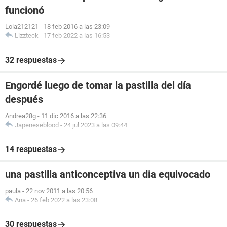
funcionó
Lola212121
-
18 feb 2016 a las 23:09
Lizzteck
-
17 feb 2022 a las 16:53
32 respuestas
Engordé luego de tomar la pastilla del día
después
Andrea28g
-
11 dic 2016 a las 22:36
Japeneseblood
-
24 jul 2023 a las 09:44
14 respuestas
una pastilla anticonceptiva un dia equivocado
paula
-
22 nov 2011 a las 20:56
Ana
-
26 feb 2022 a las 23:08
30 respuestas