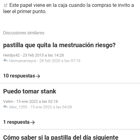
Este papel viene en la caja cuando la compras te invito a
leer el primer punto.
Discusiones similares
pastilla que quita la mestruación riesgo?
Heidys42
-
23 feb 2015 a las 14:28
Hermanamayor
-
28 feb 2020 a las 07:19
10 respuestas
Puedo tomar stank
Valen
-
15 ene 2022 a las 02:18
Alex_1355
-
15 ene 2022 a las 04:08
1 respuesta
Cómo saber si la pastilla del día siguiente