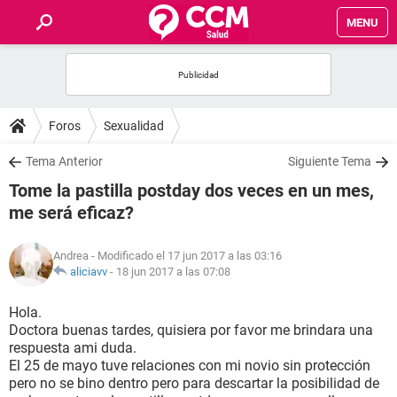
MENU
INICIO
FOROS
Foros
Sexualidad
SALUD
Tema Anterior
Siguiente Tema
Tome la pastilla postday dos veces en un mes,
FAMILIA
me será eficaz?
NUTRICIÓN
Andrea
- Modificado el 17 jun 2017 a las 03:16
aliciavv
-
18 jun 2017 a las 07:08
BIENESTAR
Hola.
Doctora buenas tardes, quisiera por favor me brindara una
SEXUALIDAD
respuesta ami duda.
El 25 de mayo tuve relaciones con mi novio sin protección
pero no se bino dentro pero para descartar la posibilidad de
GLOSARIO