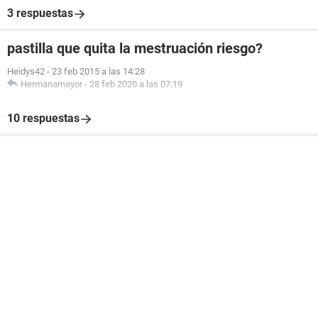
3 respuestas
pastilla que quita la mestruación riesgo?
Heidys42
-
23 feb 2015 a las 14:28
Hermanamayor
-
28 feb 2020 a las 07:19
10 respuestas