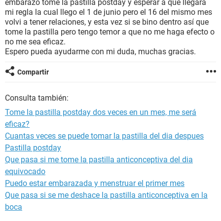
embarazo tome la pastilla postday y esperar a que llegara
mi regla la cual llego el 1 de junio pero el 16 del mismo mes
volvi a tener relaciones, y esta vez si se bino dentro así que
tome la pastilla pero tengo temor a que no me haga efecto o
no me sea eficaz.
Espero pueda ayudarme con mi duda, muchas gracias.
Compartir
Consulta también:
Tome la pastilla postday dos veces en un mes, me será
eficaz?
Cuantas veces se puede tomar la pastilla del dia despues
Pastilla postday
Que pasa si me tome la pastilla anticonceptiva del dia
equivocado
Puedo estar embarazada y menstruar el primer mes
Que pasa si se me deshace la pastilla anticonceptiva en la
boca