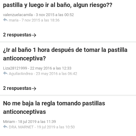
pastilla y luego ir al baño, algun riesgo??
valenzuelacamila
-
3 nov 2015 a las 00:52
maria
-
7 nov 2015 a las 18:36
2 respuestas
¿Ir al baño 1 hora después de tomar la pastilla
anticonceptiva?
Liza28121999
-
22 may 2016 a las 12:33
AguilarAndrea
-
23 may 2016 a las 06:42
2 respuestas
No me baja la regla tomando pastillas
anticonceptivas
Miriam
-
18 jul 2019 a las 11:39
DRA. MARNET
-
19 jul 2019 a las 10:50