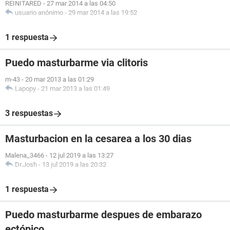
REINITARED
-
27 mar 2014 a las 04:50
usuario anónimo
-
29 mar 2014 a las 19:52
1 respuesta
Puedo masturbarme via clitoris
m-43
-
20 mar 2013 a las 01:29
Lapopy
-
21 mar 2013 a las 01:49
3 respuestas
Masturbacion en la cesarea a los 30 dias
Malena_3466
-
12 jul 2019 a las 13:27
Dr.Josh
-
13 jul 2019 a las 20:32
1 respuesta
Puedo masturbarme despues de embarazo
ectópico