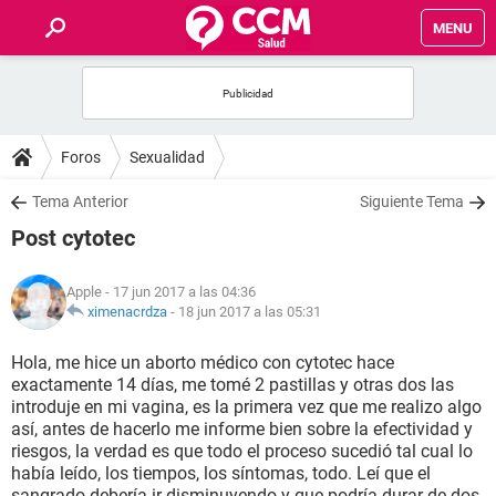
MENU
INICIO
FOROS
Foros
Sexualidad
SALUD
Tema Anterior
Siguiente Tema
Post cytotec
FAMILIA
Apple
- 17 jun 2017 a las 04:36
NUTRICIÓN
ximenacrdza
-
18 jun 2017 a las 05:31
Hola, me hice un aborto médico con cytotec hace
BIENESTAR
exactamente 14 días, me tomé 2 pastillas y otras dos las
introduje en mi vagina, es la primera vez que me realizo algo
SEXUALIDAD
así, antes de hacerlo me informe bien sobre la efectividad y
riesgos, la verdad es que todo el proceso sucedió tal cual lo
había leído, los tiempos, los síntomas, todo. Leí que el
GLOSARIO
sangrado debería ir disminuyendo y que podría durar de dos