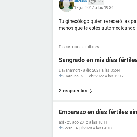
aliciavv
365
17 jun 2017 a las 19:36
Tu ginecólogo quien te recetó las pas
menos que te estés automedicando.
Discusiones similares
Sangrado en mis días fértile
Dayanamort
-
8 dic 2021 a las 05:44
Carolina15
-
1 abr 2022 a las 12:17
2 respuestas
Embarazo en días fértiles si
abi
-
25 ago 2012 a las 10:11
Vero
-
4 jul 2023 a las 04:13