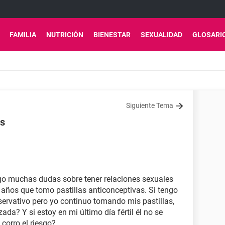
FAMILIA
NUTRICIÓN
BIENESTAR
SEXUALIDAD
GLOSARI
Siguiente Tema
es
ngo muchas dudas sobre tener relaciones sexuales
años que tomo pastillas anticonceptivas. Si tengo
servativo pero yo continuo tomando mis pastillas,
da? Y si estoy en mi último día fértil él no se
 corro el riesgo?