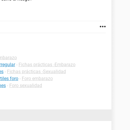
Embarazo
rregular
-
Fichas prácticas -Embarazo
es
-
Fichas prácticas -Sexualidad
iles foro
-
Foro embarazo
nes
-
Foro sexualidad