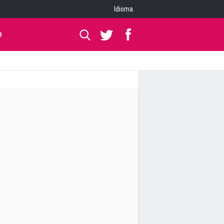
Idioma
O