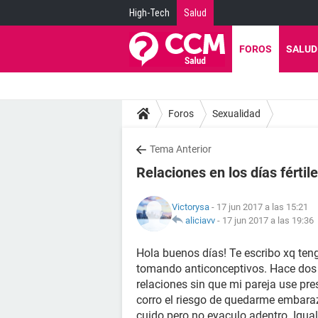
High-Tech
Salud
FOROS
SALUD
Foros
Sexualidad
Tema Anterior
Relaciones en los días fértil
Victorysa
- 17 jun 2017 a las 15:21
aliciavv
-
17 jun 2017 a las 19:36
Hola buenos días! Te escribo xq te
tomando anticonceptivos. Hace dos 
relaciones sin que mi pareja use pre
corro el riesgo de quedarme embaraza
cuido pero no eyaculo adentro. Igual