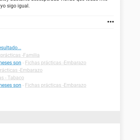
o sigo igual.
sultado...
prácticas -Familia
meses son
-
Fichas prácticas -Embarazo
prácticas -Embarazo
as - Tabaco
meses son
-
Fichas prácticas -Embarazo