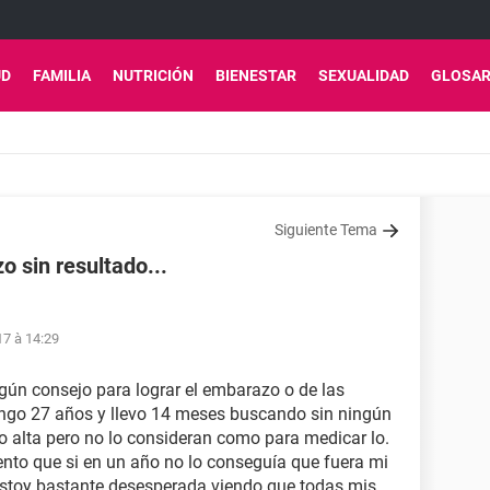
UD
FAMILIA
NUTRICIÓN
BIENESTAR
SEXUALIDAD
GLOSAR
Siguiente Tema
 sin resultado...
17 à 14:29
algún consejo para lograr el embarazo o de las
engo 27 años y llevo 14 meses buscando sin ningún
co alta pero no lo consideran como para medicar lo.
nto que si en un año no lo conseguía que fuera mi
 Estoy bastante desesperada viendo que todas mis