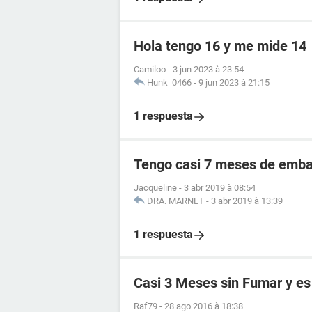
Hola tengo 16 y me mide 14
Camiloo
-
3 jun 2023 à 23:54
Hunk_0466
-
9 jun 2023 à 21:15
1 respuesta
Tengo casi 7 meses de embar
Jacqueline
-
3 abr 2019 à 08:54
DRA. MARNET
-
3 abr 2019 à 13:39
1 respuesta
Casi 3 Meses sin Fumar y es 
Raf79
-
28 ago 2016 à 18:38