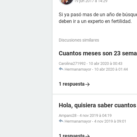
19 jun 2017 à 14:29
Si ya pasó mas de un año de búsqued
deben ir a un experto en fertilidad.
Discusiones similares
Cuantos meses son 23 sema
Carolina271992
-
10 abr 2020 à 00:43
Hermanamayor
-
10 abr 2020 à 01:44
1 respuesta
Hola, quisiera saber cuanto
Amparo28
-
4 nov 2019 à 04:19
Hermanamayor
-
4 nov 2019 à 09:01
1 respuesta