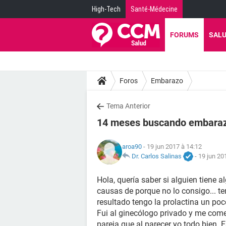
High-Tech
Santé-Médecine
FORUMS
SAL
Foros
Embarazo
Tema Anterior
14 meses buscando embarazo
aroa90
- 19 jun 2017 à 14:12
Dr. Carlos Salinas
-
19 jun 20
Hola, quería saber si alguien tiene 
causas de porque no lo consigo... t
resultado tengo la prolactina un po
Fui al ginecólogo privado y me come
pareja que al parecer yo todo bien.