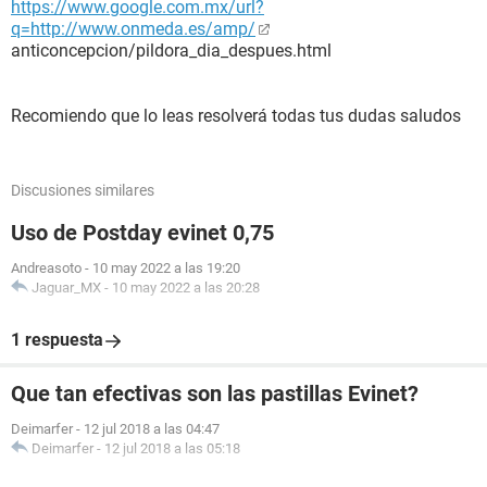
https://www.google.com.mx/url?
q=http://www.onmeda.es/amp/
anticoncepcion/pildora_dia_despues.html
Recomiendo que lo leas resolverá todas tus dudas saludos
Discusiones similares
Uso de Postday evinet 0,75
Andreasoto
-
10 may 2022 a las 19:20
Jaguar_MX
-
10 may 2022 a las 20:28
1 respuesta
Que tan efectivas son las pastillas Evinet?
Deimarfer
-
12 jul 2018 a las 04:47
Deimarfer
-
12 jul 2018 a las 05:18