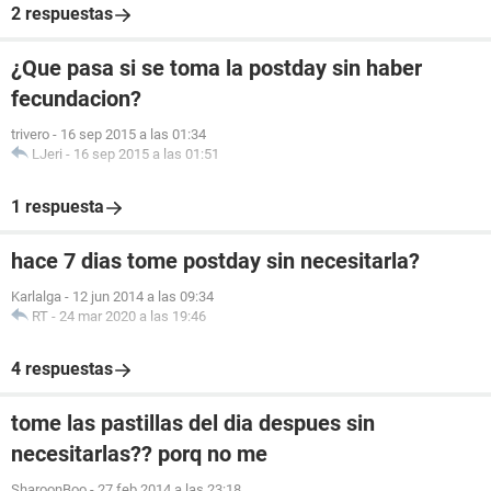
2 respuestas
¿Que pasa si se toma la postday sin haber
fecundacion?
trivero
-
16 sep 2015 a las 01:34
LJeri
-
16 sep 2015 a las 01:51
1 respuesta
hace 7 dias tome postday sin necesitarla?
Karlalga
-
12 jun 2014 a las 09:34
RT
-
24 mar 2020 a las 19:46
4 respuestas
tome las pastillas del dia despues sin
necesitarlas?? porq no me
SharoonBoo
-
27 feb 2014 a las 23:18