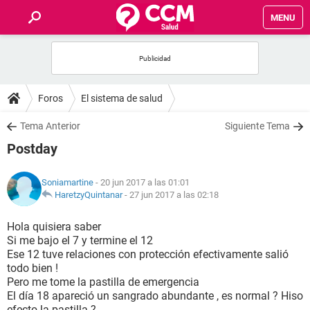
MENU
INICIO
FOROS
Foros
El sistema de salud
SALUD
Tema Anterior
Siguiente Tema
Postday
FAMILIA
Soniamartine
- 20 jun 2017 a las 01:01
NUTRICIÓN
HaretzyQuintanar
-
27 jun 2017 a las 02:18
Hola quisiera saber
BIENESTAR
Si me bajo el 7 y termine el 12
Ese 12 tuve relaciones con protección efectivamente salió
SEXUALIDAD
todo bien !
Pero me tome la pastilla de emergencia
El día 18 apareció un sangrado abundante , es normal ? Hiso
GLOSARIO
efecto la pastilla ?