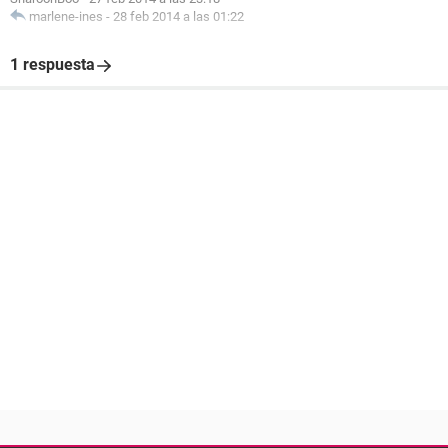
marlene-ines
-
28 feb 2014 a las 01:22
1 respuesta