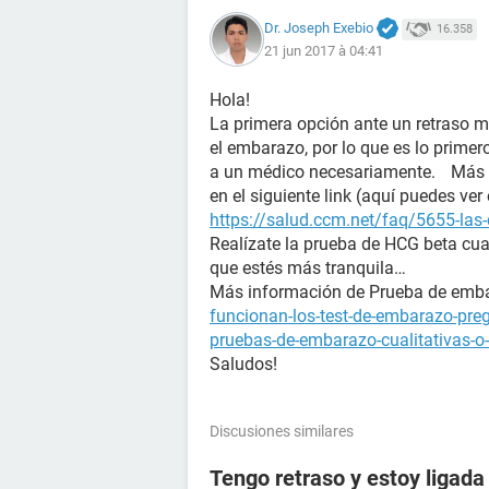
Dr. Joseph Exebio
16.358
21 jun 2017 à 04:41
Hola!
La primera opción ante un retraso m
el embarazo, por lo que es lo prime
a un médico necesariamente. Más i
en el siguiente link (aquí puedes ver
https://salud.ccm.net/faq/5655-las-
Realízate la prueba de HCG beta cua
que estés más tranquila…
Más información de Prueba de e
funcionan-los-test-de-embarazo-pre
pruebas-de-embarazo-cualitativas-o-
Saludos!
Discusiones similares
Tengo retraso y estoy ligada