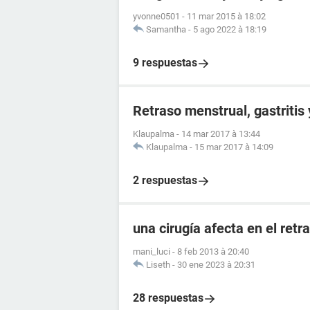
yvonne0501
-
11 mar 2015 à 18:02
Samantha
-
5 ago 2022 à 18:19
9 respuestas
Retraso menstrual, gastritis
Klaupalma
-
14 mar 2017 à 13:44
Klaupalma
-
15 mar 2017 à 14:09
2 respuestas
una cirugía afecta en el ret
mani_luci
-
8 feb 2013 à 20:40
Liseth
-
30 ene 2023 à 20:31
28 respuestas