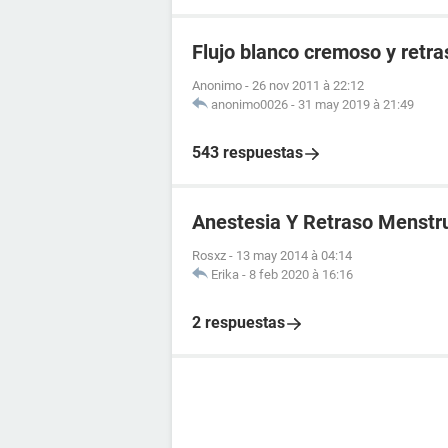
Flujo blanco cremoso y retr
Anonimo
-
26 nov 2011 à 22:12
anonimo0026
-
31 may 2019 à 21:49
543 respuestas
Anestesia Y Retraso Menstr
Rosxz
-
13 may 2014 à 04:14
Erika
-
8 feb 2020 à 16:16
2 respuestas