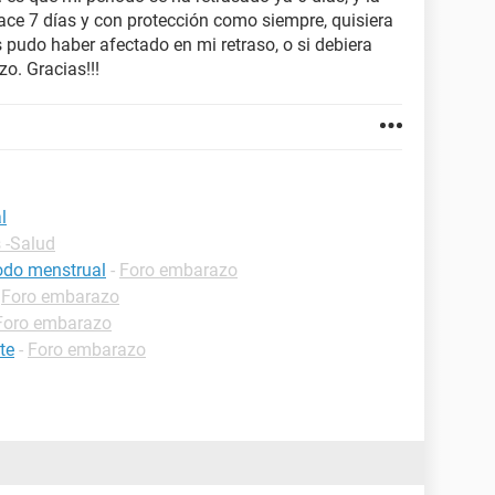
hace 7 días y con protección como siempre, quisiera
pudo haber afectado en mi retraso, o si debiera
o. Gracias!!!
l
 -Salud
iodo menstrual
-
Foro embarazo
-
Foro embarazo
Foro embarazo
te
-
Foro embarazo