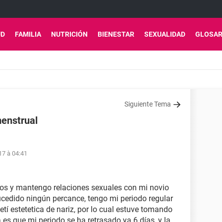
UD
FAMILIA
NUTRICIÓN
BIENESTAR
SEXUALIDAD
GLOSAR
Siguiente Tema
menstrual
17 à 04:41
ños y mantengo relaciones sexuales con mi novio
cedido ningún percance, tengo mi periodo regular
 estetetica de nariz, por lo cual estuve tomando
s que mi periodo se ha retrasado ya 6 días, y la