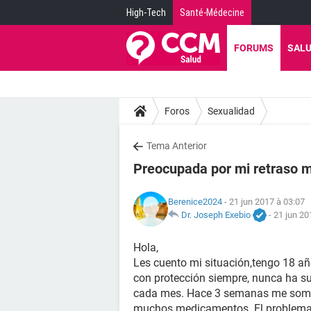
High-Tech
Santé-Médecine
FORUMS
SAL
Foros
Sexualidad
Tema Anterior
Preocupada por mi retraso 
Berenice2024
- 21 jun 2017 à 03:07
Dr. Joseph Exebio
-
21 jun 20
Hola,
Les cuento mi situación,tengo 18 a
con protección siempre, nunca ha su
cada mes. Hace 3 semanas me sometí
muchos medicamentos. El problema e