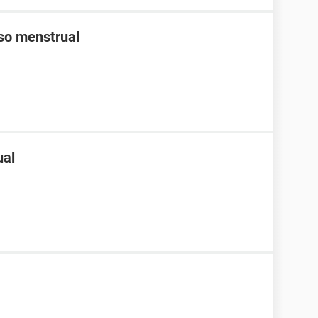
aso menstrual
ual