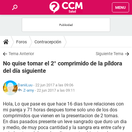
MENU
INICIO
FOROS
Foros
Contracepción
SALUD
Tema Anterior
Siguiente Tema
No quise tomar el 2° comprimido de la píldora
FAMILIA
del día siguiente
NUTRICIÓN
DaniiLuu
- 22 jun 2017 a las 09:06
Z-amy
-
22 jun 2017 a las 09:11
BIENESTAR
Hola, Lo que pase es que hace 16 dias tuve relaciones con
mi pareja y 71 horas despues tome solo uno de los dos
SEXUALIDAD
comprimidos que vienen en la presentacion de 2 tomas.
En dias pasados presente un leve sangrado que duro un dia
y medio, de muy poca cantidad y la sangra era entre cafe y
GLOSARIO