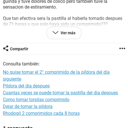
guinda y tuve dolores de colico pero tambien tuve la
sensacion de estiramiento.
Que tan efectiva sera la pastilla al haberla tomado despues
de 71 horas y que solo haya sido un comprimido???
Ver más
El sangrado que tuve podria ser el de implatacion??
Muchas Gracias!!!
Compartir
Consulta también:
No quise tomar el 2° comprimido de la píldora del día
siguiente
Pildora del dia despues
Cuantas veces se puede tomar la pastilla del dia despues
Como tomar torsilax comprimido
Dejar de tomar la pildora
Rhodogil 2 comprimidos cada 8 horas