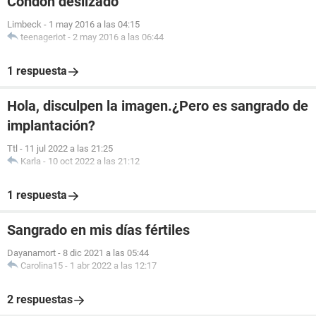
Condón deslizado
Limbeck
-
1 may 2016 a las 04:15
teenageriot
-
2 may 2016 a las 06:44
1 respuesta
Hola, disculpen la imagen.¿Pero es sangrado de
implantación?
Ttl
-
11 jul 2022 a las 21:25
Karla
-
10 oct 2022 a las 21:12
1 respuesta
Sangrado en mis días fértiles
Dayanamort
-
8 dic 2021 a las 05:44
Carolina15
-
1 abr 2022 a las 12:17
2 respuestas