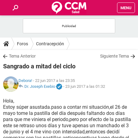
MENU
INICIO
FOROS
Foros
Contracepción
SALUD
Tema Anterior
Siguiente Tema
Sangrado a mitad del ciclo
FAMILIA
Debora!
- 22 jun 2017 a las 23:35
NUTRICIÓN
Dr. Joseph Exebio
-
23 jun 2017 a las 01:32
Hola,
BIENESTAR
Estoy súper asustada.paso a contar mi situación,el 26 de
mayo tome la pastilla del día después faltando dos días
SEXUALIDAD
para que me viniera el periodo,pero por efecto de la pastilla
este se retraso unos días y tuve apenas un manchado el 3
de junio y el 4 me vino con intensidad,entonces decidí
GLOSARIO
comenzar con las pastillas anticonceptivas,luego desde el