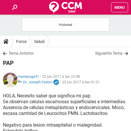
MENU
INICIO
FOROS
Foros
Salud
SALUD
Tema Anterior
Siguiente Tema
PAP
FAMILIA
mariaeuge31
- 22 jun 2017 a las 23:48
NUTRICIÓN
Dr. Joseph Exebio
-
23 jun 2017 a las 01:31
HOLA, Necesito saber que significa mi pap
BIENESTAR
Se observan celulas escamosas superficiales e intermedias.
Ausencia de células metaplásticas y endocervicales. Moco,
SEXUALIDAD
escasa cantidad de Leucocitos PMN. Lactobacitos.
Negativo para lesion intraepitelial o malegnidad.
GLOSARIO
Extendido trófico.