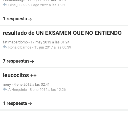
Gine_0089
-
27 ago 2022 a las 16:50
1 respuesta
resultado de UN EXSAMEN QUE NO ENTIENDO
fatimaperdomo
-
17 may 2013 a las 01:24
Ronald barrios
-
15 jun 2017 a las 00:39
7 respuestas
leucocitos ++
mery
-
4 ene 2012 a las 02:41
A.Herquinio
-
8 ene 2012 a las 12:26
1 respuesta