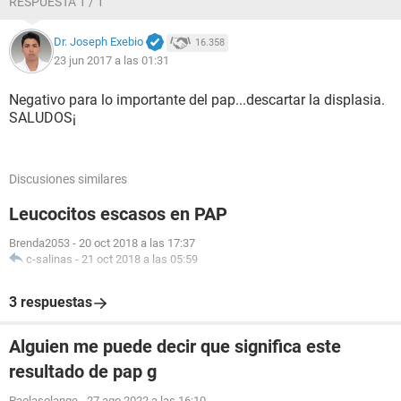
RESPUESTA 1 / 1
Dr. Joseph Exebio
16.358
23 jun 2017 a las 01:31
Negativo para lo importante del pap...descartar la displasia.
SALUDOS¡
Discusiones similares
Leucocitos escasos en PAP
Brenda2053
-
20 oct 2018 a las 17:37
c-salinas
-
21 oct 2018 a las 05:59
3 respuestas
Alguien me puede decir que significa este
resultado de pap g
Paolasolange
-
27 ago 2022 a las 16:10