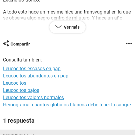
A todo esto hace un mes me hice una transvaginal en la que
se observa algo negro dentro de mi utero. Y hace un año
atras deje las pastillas dos meses y menstruaba todo el
Ver más
tiempo, Tengo dolores de cabeza muy frecuentes, dolor
abdominal bajo que me corre hasta la pierna derecha, en
Noviembre del año pasado comence a hacer actividad fisica
Compartir
y voy bajando 25 kg, me alimento lo mas sano posible, se
me cae mucho el cabello, se comenzaron a quebrar mis
Consulta también:
dientes así de repente el mes pasado, hace un año tambien
comencé a hacer muy seguido pis, y la verdad no se que es
Leucocitos escasos en pap
lo que tengo pero algo extraño siento que le pasa a mi
Leucocitos abundantes en pap
cuerpo con 31 años de edad 3 hijos.
Leucocitos
Quería saber si alguien me puede orientar a quien recurrir.
Muchas gracias al que responda
Leucocitos bajos
Leucocitos valores normales
Hemograma: cuántos glóbulos blancos debe tener la sangre
1 respuesta