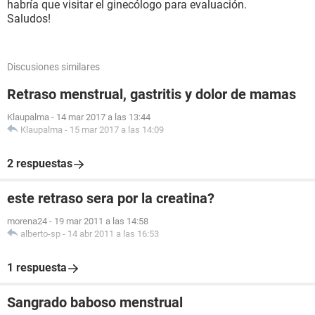
habría que visitar el ginecólogo para evaluación.
Saludos!
Discusiones similares
Retraso menstrual, gastritis y dolor de mamas
Klaupalma
-
14 mar 2017 a las 13:44
Klaupalma
-
15 mar 2017 a las 14:09
2 respuestas
este retraso sera por la creatina?
morena24
-
19 mar 2011 a las 14:58
alberto-sp
-
14 abr 2011 a las 16:53
1 respuesta
Sangrado baboso menstrual