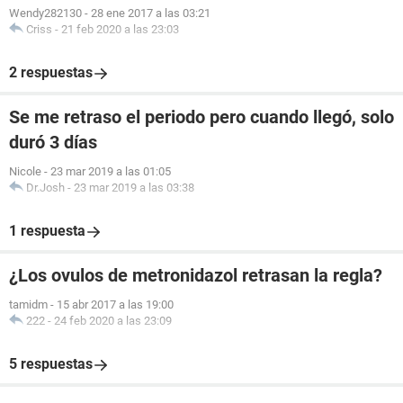
Wendy282130
-
28 ene 2017 a las 03:21
Criss
-
21 feb 2020 a las 23:03
2 respuestas
Se me retraso el periodo pero cuando llegó, solo
duró 3 días
Nicole
-
23 mar 2019 a las 01:05
Dr.Josh
-
23 mar 2019 a las 03:38
1 respuesta
¿Los ovulos de metronidazol retrasan la regla?
tamidm
-
15 abr 2017 a las 19:00
222
-
24 feb 2020 a las 23:09
5 respuestas