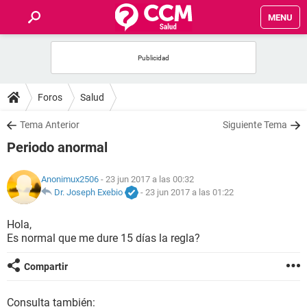
MENU
INICIO
FOROS
Foros
Salud
SALUD
Tema Anterior
Siguiente Tema
Periodo anormal
FAMILIA
Anonimux2506
- 23 jun 2017 a las 00:32
NUTRICIÓN
Dr. Joseph Exebio
-
23 jun 2017 a las 01:22
Hola,
BIENESTAR
Es normal que me dure 15 días la regla?
SEXUALIDAD
Compartir
GLOSARIO
Consulta también: