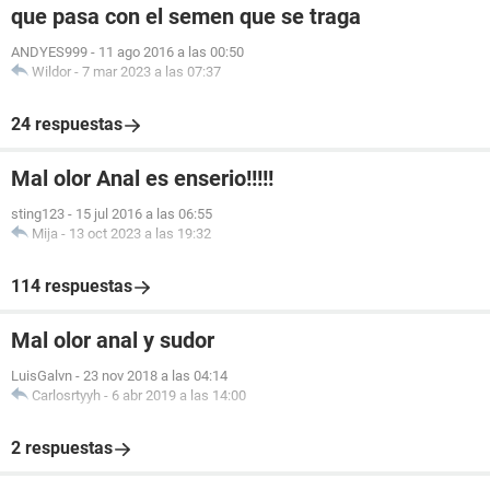
que pasa con el semen que se traga
ANDYES999
-
11 ago 2016 a las 00:50
Wildor
-
7 mar 2023 a las 07:37
24 respuestas
Mal olor Anal es enserio!!!!!
sting123
-
15 jul 2016 a las 06:55
Mija
-
13 oct 2023 a las 19:32
114 respuestas
Mal olor anal y sudor
LuisGalvn
-
23 nov 2018 a las 04:14
Carlosrtyyh
-
6 abr 2019 a las 14:00
2 respuestas