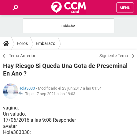
MENU
INICIO
FOROS
Foros
Embarazo
SALUD
Tema Anterior
Siguiente Tema
Hay Riesgo Si Queda Una Gota de Preseminal
FAMILIA
En Ano ?
NUTRICIÓN
Hola3030
- Modificado el 23 jun 2017 a las 01:54
Tope -
7 sep 2021 a las 19:03
BIENESTAR
vagina.
Un saludo.
SEXUALIDAD
17/06/2016 a las 9:08 Responder
avatar
Hola303030:
GLOSARIO