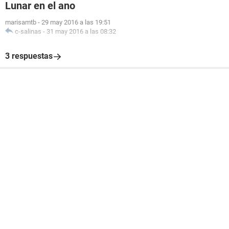
Lunar en el ano
marisamtb
-
29 may 2016 a las 19:51
c-salinas
-
31 may 2016 a las 08:32
3 respuestas