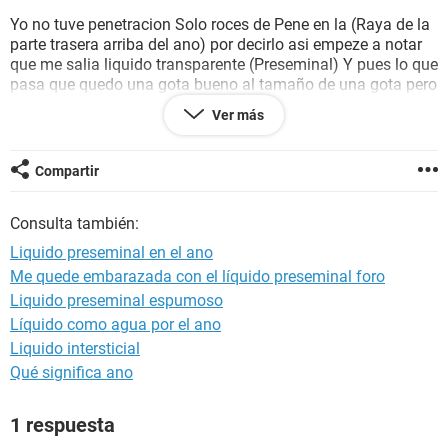
Yo no tuve penetracion Solo roces de Pene en la (Raya de la
parte trasera arriba del ano) por decirlo asi empeze a notar
que me salia liquido transparente (Preseminal) Y pues lo que
pasa que quedo una gota bueno al tamaño de una gota pero
como era pegajosa quedo arriba del Ano De La Persona y
Ver más
pues nose hay Riesgo?
Eh leido y dice que para que la esperma entre en la vagina
tiene que pasar por los labios de la mujer y pues ya que es
Compartir
preseminal se dificulta la Vida del esperma pero hay riesgo
no?
Consulta también:
Liquido preseminal en el ano
Me quede embarazada con el líquido preseminal foro
Liquido preseminal espumoso
Líquido como agua por el ano
Liquido intersticial
Qué significa ano
1 respuesta