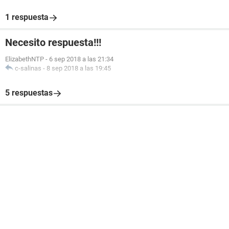
1 respuesta
Necesito respuesta!!!
ElizabethNTP
-
6 sep 2018 a las 21:34
c-salinas
-
8 sep 2018 a las 19:45
5 respuestas