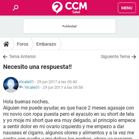
MENU
INICIO
FOROS
Foros
Embarazo
SALUD
Tema Anterior
Siguiente Tema
Necesito una respuesta!!
FAMILIA
Vicale01
- 29 jun 2017 a las 06:40
NUTRICIÓN
Vicale01
-
29 jun 2017 a las 06:58
Hola buenas noches,
BIENESTAR
Alguien me puede ayudar, es que hace 2 meses agasaje con
mi novio con ropa puesta pero el eyaculo en su short de tela
SEXUALIDAD
y yo moje mi short que era muy delgado, al principio empece
a sentir dolor en mi ovario izquierdo y me empezo a dar
nauseas el cigarro, algunos olores y alimentos y a la vez me
GLOSARIO
sentia con sueño y me dolias los pechos, ahora ya pasaron