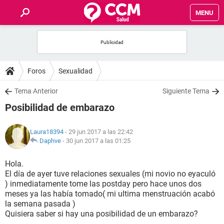
MENU
INICIO
FOROS
Foros
Sexualidad
SALUD
Tema Anterior
Siguiente Tema
Posibilidad de embarazo
FAMILIA
Laura18394
- 29 jun 2017 a las 22:42
NUTRICIÓN
Daphve
-
30 jun 2017 a las 01:25
Hola.
BIENESTAR
El día de ayer tuve relaciones sexuales (mi novio no eyaculó
) inmediatamente tome las postday pero hace unos dos
SEXUALIDAD
meses ya las había tomado( mi ultima menstruación acabó
la semana pasada )
Quisiera saber si hay una posibilidad de un embarazo?
GLOSARIO