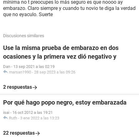
mínima no t preocupes lo más seguro es que noooo ay
embarazo. Claro siempre y cuando tu novio te diga la verdad
que no eyaculo. Suerte
Discusiones similares
Use la misma prueba de embarazo en dos
ocasiones y la primera vez dió negativo y
Dan
-
13 sep 2021 a las 02:19
marsan1990
-
28 sep 2023 a las 09:26
2 respuestas
Por qué hago popo negro, estoy embarazada
isai
-
16 oct 2012 a las 19:21
Ruth
-
3 ene 2022 a las 13:23
22 respuestas