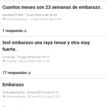
Cuantos meses son 23 semanas de embarazo .
Carolina271992
-
10 abr 2020 a las 00:43
Hermanamayor
-
10 abr 2020 a las 01:44
1 respuesta
test embarazo una raya tenue y otra muy
fuerte.
LocaLupi
-
16 ago 2016 a las 05:15
Sandra
-
20 oct 2023 a las 17:43
17 respuestas
Embarazo
YuriLopezGarcia
-
30 ene 2016 a las 01:17
Carameloyum
-
30 ene 2016 a las 01:25