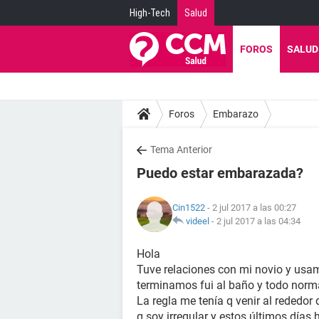
High-Tech
Salud
FOROS
SALUD
Foros
Embarazo
Tema Anterior
Puedo estar embarazada?
Cin1522
- 2 jul 2017 a las 00:27
videel
-
2 jul 2017 a las 04:34
Hola
Tuve relaciones con mi novio y usam
terminamos fui al baño y todo norm
La regla me tenía q venir al rededor
q soy irregular y estos últimos días 