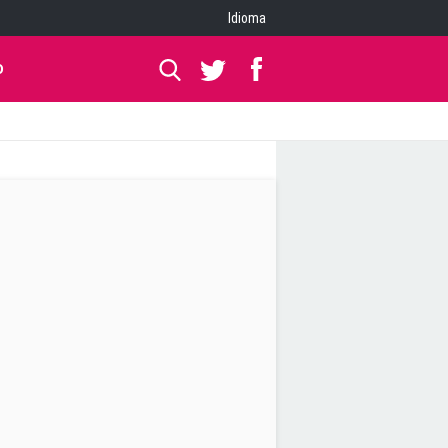
Idioma
O