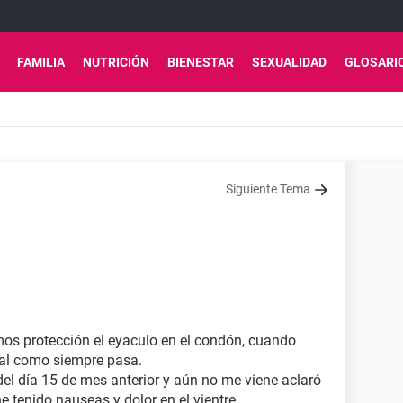
FAMILIA
NUTRICIÓN
BIENESTAR
SEXUALIDAD
GLOSARI
Siguiente Tema
os protección el eyaculo en el condón, cuando
al como siempre pasa.
 del día 15 de mes anterior y aún no me viene aclaró
he tenido nauseas y dolor en el vientre