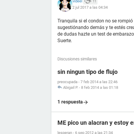
videel
11
2 jul 2017 a las 04:34
Tranquila si el condon no se rompió
sugestiónando demás y te estés cre
de dudas hazte un test de embarazo
Suerte.
Discusiones similares
sin ningun tipo de flujo
preocupada
-
7 feb 2014 a las 22:46
Abigail P.
-
8 feb 2014 a las 01:18
1 respuesta
ME pico un alacran y estoy
lesperan
-
6 sep 2012 a las 21:34