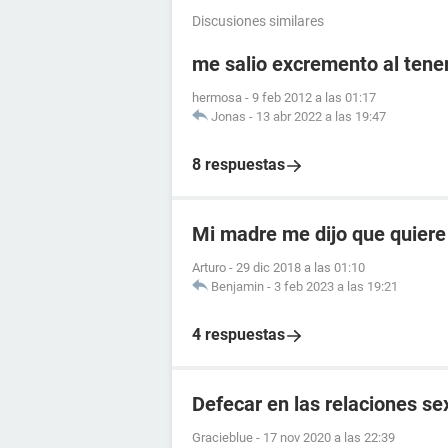
Discusiones similares
me salio excremento al tener
hermosa
-
9 feb 2012 a las 01:17
Jonas
-
13 abr 2022 a las 19:47
8 respuestas
Mi madre me dijo que quiere
Arturo
-
29 dic 2018 a las 01:10
Benjamin
-
3 feb 2023 a las 19:21
4 respuestas
Defecar en las relaciones se
Gracieblue
-
17 nov 2020 a las 22:39