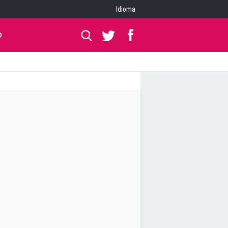
Idioma
O