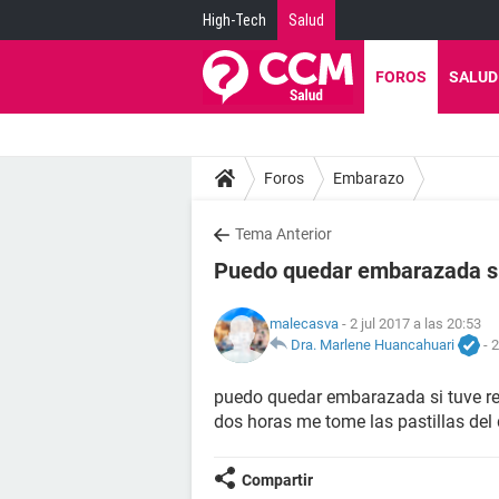
High-Tech
Salud
FOROS
SALUD
Foros
Embarazo
Tema Anterior
Puedo quedar embarazada si 
malecasva
- 2 jul 2017 a las 20:53
Dra. Marlene Huancahuari
-
2
puedo quedar embarazada si tuve re
dos horas me tome las pastillas del 
Compartir