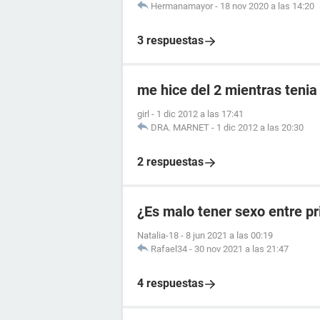
Hermanamayor
-
18 nov 2020 a las 14:20
3 respuestas
me hice del 2 mientras tenia
girl
-
1 dic 2012 a las 17:41
DRA. MARNET
-
1 dic 2012 a las 20:30
2 respuestas
¿Es malo tener sexo entre p
Natalia-18
-
8 jun 2021 a las 00:19
Rafael34
-
30 nov 2021 a las 21:47
4 respuestas