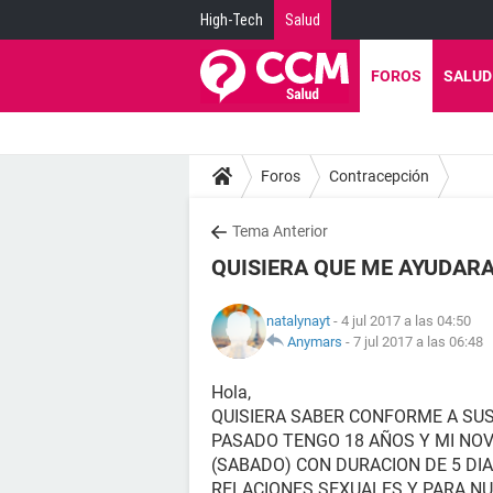
High-Tech
Salud
FOROS
SALUD
Foros
Contracepción
Tema Anterior
QUISIERA QUE ME AYUDARAN
natalynayt
- 4 jul 2017 a las 04:50
Anymars
-
7 jul 2017 a las 06:48
Hola,
QUISIERA SABER CONFORME A SUS
PASADO TENGO 18 AÑOS Y MI NOV
(SABADO) CON DURACION DE 5 DI
RELACIONES SEXUALES Y PARA N