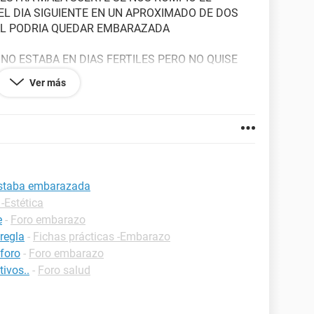
L DIA SIGUIENTE EN UN APROXIMADO DE DOS
AL PODRIA QUEDAR EMBARAZADA
O ESTABA EN DIAS FERTILES PERO NO QUISE
LO TOME LA PASTILLA
Ver más
E SI PUEDA ESTAR EMBARAZADA UN DETALLE
STABA PENETRANDO SE SALIO Y CUANDO IBA A
 PRACTICAMENTE EN LA ENTRADA DE MI VAGINA
LLA TOTALMENTE PERO CUANDO SE ROMPIO EL
 estaba embarazada
-Estética
e
-
Foro embarazo
regla
-
Fichas prácticas -Embarazo
foro
-
Foro embarazo
tivos..
-
Foro salud