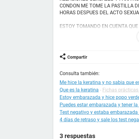
CONDON ME TOME LA PASTILLA DE
HORAS DESPUES DEL ACTO SEXU
ESTOY TOMANDO EN CUENTA QUE N
CORRER NINGUN RIESGO Y POR EL
NECECITO DE SU AYUDA CREEN QU
MAS ES QUE CUANDO SE ROMPIO E
Compartir
ENTRAR TRONO EL PRESERVATIVO
NO PRESISAMENTE ADENTRO DE E
Consulta también:
COMENZO A EYACULAR
Me hice la keratina y no sabia que
Que es la keratina
-
Fichas prácticas 
Estoy embarazada y hice popo verd
Puedes estar embarazada y tener la 
Test negativo y estaba embarazada 
4 días de retraso y sale los test nega
3 respuestas