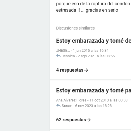
porque eso de la roptura del condó
estresada !! ... gracias en serio
Discusiones similares
Estoy embarazada y tomé de
JHESE...
-
1 jun 2015 a las 16:34
Jessica
-
2 ago 2021 a las 08:55
4 respuestas
Estoy embarazada y tomé pas
Ana Alvarez Flores
-
11 oct 2013 a las 00:53
Susan
-
6 nov 2023 a las 18:28
62 respuestas