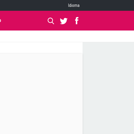
Idioma
O