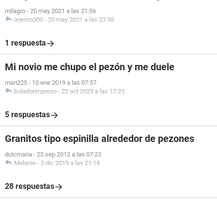
milagro
-
20 may 2021 a las 21:56
arjenro300
-
20 may 2021 a las 23:38
1 respuesta
Mi novio me chupo el pezón y me duele
mari225
-
10 ene 2019 a las 07:57
boladorimpreso
-
22 oct 2023 a las 17:23
5 respuestas
Granitos tipo espinilla alrededor de pezones
dulcmaria
-
25 sep 2012 a las 07:23
Melanie
-
2 dic 2019 a las 21:14
28 respuestas