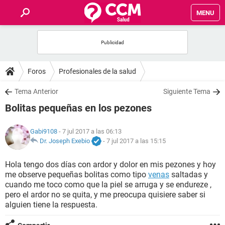
MENU
INICIO
FOROS
Foros
Profesionales de la salud
SALUD
Tema Anterior
Siguiente Tema
Bolitas pequeñas en los pezones
FAMILIA
Gabi9108
- 7 jul 2017 a las 06:13
NUTRICIÓN
Dr. Joseph Exebio
-
7 jul 2017 a las 15:15
Hola tengo dos días con ardor y dolor en mis pezones y hoy
BIENESTAR
me observe pequeñas bolitas como tipo
venas
saltadas y
cuando me toco como que la piel se arruga y se endureze ,
SEXUALIDAD
pero el ardor no se quita, y me preocupa quisiere saber si
alguien tiene la respuesta.
GLOSARIO