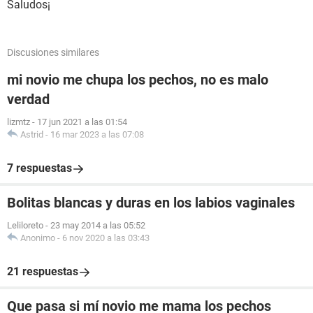
Saludos¡
Discusiones similares
mi novio me chupa los pechos, no es malo
verdad
lizmtz
-
17 jun 2021 a las 01:54
Astrid
-
16 mar 2023 a las 07:08
7 respuestas
Bolitas blancas y duras en los labios vaginales
Leliloreto
-
23 may 2014 a las 05:52
Anonimo
-
6 nov 2020 a las 03:43
21 respuestas
Que pasa si mí novio me mama los pechos