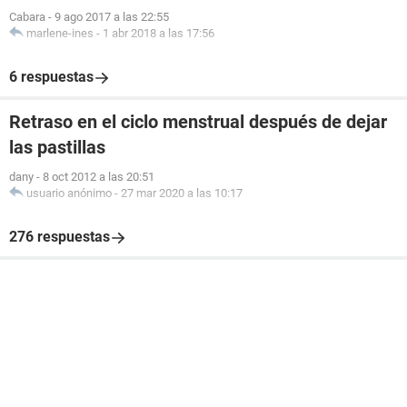
Cabara
-
9 ago 2017 a las 22:55
marlene-ines
-
1 abr 2018 a las 17:56
6 respuestas
Retraso en el ciclo menstrual después de dejar
las pastillas
dany
-
8 oct 2012 a las 20:51
usuario anónimo
-
27 mar 2020 a las 10:17
276 respuestas