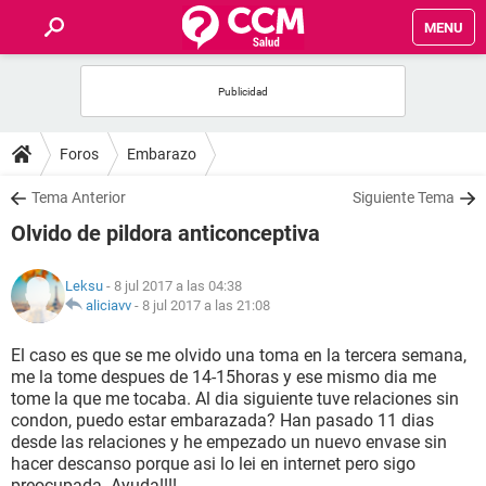
MENU
INICIO
FOROS
Foros
Embarazo
SALUD
Tema Anterior
Siguiente Tema
Olvido de pildora anticonceptiva
FAMILIA
Leksu
- 8 jul 2017 a las 04:38
NUTRICIÓN
aliciavv
-
8 jul 2017 a las 21:08
El caso es que se me olvido una toma en la tercera semana,
BIENESTAR
me la tome despues de 14-15horas y ese mismo dia me
tome la que me tocaba. Al dia siguiente tuve relaciones sin
SEXUALIDAD
condon, puedo estar embarazada? Han pasado 11 dias
desde las relaciones y he empezado un nuevo envase sin
hacer descanso porque asi lo lei en internet pero sigo
GLOSARIO
preocupada. Ayuda!!!!